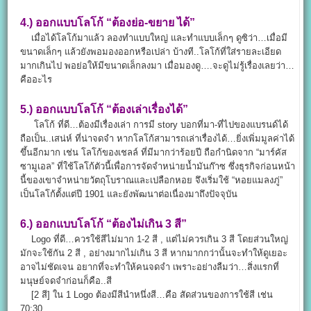
4.)
ออกแบบโลโก้
“ต้องย่อ-ขยาย ได้”
เมื่อได้โลโก้มาแล้ว ลองทำแบบใหญ่ และทำแบบเล็กๆ ดูซิว่า…เมื่อมี
ขนาดเล็กๆ แล้วยังพอมองออกหรือเปล่า บ้างที..โลโก้ที่ใส่รายละเอียด
มากเกินไป พอย่อให้มีขนาดเล็กลงมา เมื่อมองดู….จะดูไม่รู้เรื่องเลยว่า…
คืออะไร
5.)
ออกแบบโลโก้
“ต้องเล่าเรื่องได้”
โลโก้ ที่ดี…ต้องมีเรื่องเล่า การมี story บอกที่มา-ที่ไปของแบรนด์ได้
ถือเป็น..เสน่ห์ ที่น่าจดจำ หากโลโก้สามารถเล่าเรื่องได้…ยิ่งเพิ่มมูลค่าได้
ขึ้นอีกมาก เช่น โลโก้ของเชลล์ ที่มีมากว่าร้อยปี ถือกำนิดจาก “มาร์คัส
ซามูเอล” ที่ใช้โลโก้ตัวนี้เพื่อการจัดจำหน่ายน้ำมันก๊าซ ซึ่งธุรกิจก่อนหน้า
นี้ของเขาจำหน่ายวัตถุโบราณและเปลือกหอย จึงเริ่มใช้ “หอยแมลงภู่”
เป็นโลโก้ตั้งแต่ปี 1901 และยังพัฒนาต่อเนื่องมาถึงปัจจุบัน
6.)
ออกแบบโลโก้
“ต้องไม่เกิน 3 สี”
Logo ที่ดี…ควรใช้สีไม่มาก 1-2 สี , แต่ไม่ควรเกิน 3 สี โดยส่วนใหญ่
มักจะใช้กัน 2 สี , อย่างมากไม่เกิน 3 สี หากมากกว่านั้นจะทำให้ดูเยอะ
อาจไม่ชัดเจน อยากที่จะทำให้คนจดจำ เพราะอย่างลืมว่า…สิ่งแรกที่
มนุษย์จดจำก่อนก็คือ..สี
[2 สี] ใน 1 Logo ต้องมีสีนำหนึ่งสี…คือ สัดส่วนของการใช้สี เช่น