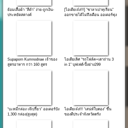
ย้อมเสื้อผ้า “สีดำ” ง่าย-ถูกเงิน-
[ไอเดียเจ๋ง!!!] “ซาลาเปาทุเรียน”
ประหยัดสตางค์
ออกขายได้ไม่ถึงเดือน ออเดอร์พุ่ง
3,800 ลูก/วัน
Supaporn Kumnodnae เจ้าของ
ไอเดียเลิศ “รถโฟล์ค+เตาถ่าน 3
สูตรอาหาร กว่า 160 สูตร
in 1” บุฟเฟต์-ปิ้งย่าง299
“บะหมี่กล่อง เจ๊เปรี้ยว” ออเดอร์ปัง
ไอเดียเจ๋ง!!! “เสน่ห์ใบตอง” ขึ้น
1,300 กล่อง(สูงสุด)
ของดีประจำจังหวัดตรัง