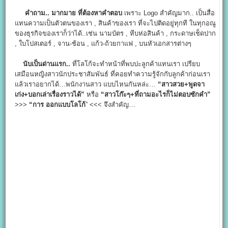
คำถาม.. มากมาย ที่ต้องหาคำตอบ
เพราะ Logo สำคัญมาก.. เป็นสื่อ
แทนความเป็นตัวตนของเรา , สินค้าของเรา ที่จะไปติดอยู่ทุกที ในทุกอณู
ของธุรกิจของเราก็ว่าได้..เช่น นามบัตร , หีบห่อสินค้า , กระดาษเช็ดปาก
, ใบโปสเตอร์ , จาน-ช้อน , แก้ว-ถ้วยกาแฟ , บนหัวเอกสารต่างๆ
นับเป็นด่านแรก..
ที่โลโก้จะทำหน้าที่พบปะลูกค้าแทนเรา เปรียบ
เสมือนหญิงสาวนักประชาสัมพันธ์ ที่คอยทำความรู้จักกับลูกค้าก่อนเรา
แล้วเราอยากได้…พนักงานสาว แบบไหนกันหล่ะ…
“สาวสวย+พูดจา
เก่ง+บอกเล่าเรื่องราวได้”
หรือ
“สาวโก๊ะๆ+ที่ถามอะไรก็ไม่ตอบซักคำ”
>>>
“การ ออกแบบโลโก้
” <<< จึงสำคัญ…