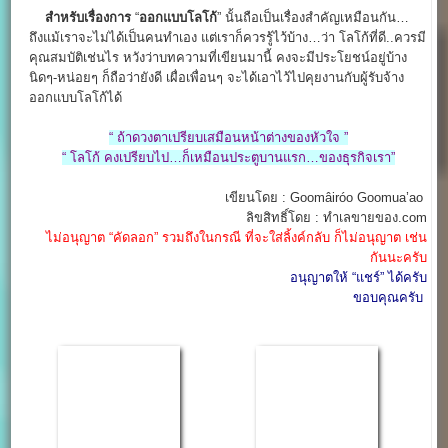
สำหรับเรื่องการ
“
ออกแบบโลโก้
” นั้นถือเป็นเรื่องสำคัญเหมือนกัน…
ถึงแม้เราจะไม่ได้เป็นคนทำเอง แต่เราก็ควรรู้ไว้บ้าง…ว่า โลโก้ที่ดี..ควรมี
คุณสมบัติเช่นไร หวังว่าบทความที่เขียนมานี้ คงจะมีประโยชน์อยู่บ้าง
นิดๆ-หน่อยๆ ก็ถือว่ายังดี เผื่อเพื่อนๆ จะได้เอาไว้ไปคุยงานกับผู้รับจ้าง
ออกแบบโลโก้ได้
“ ถ้าดวงตาเปรียบเสมือนหน้าต่างของหัวใจ ”
“ โลโก้ คงเปรียบไป…ก็เหมือนประตูบานแรก…ของธุรกิจเรา”
เขียนโดย : Goomâiróo Goomua’ao
ลิขสิทธิ์โดย : ทำเลขายของ.com
ไม่อนุญาต “คัดลอก” รวมถึงในกรณี ที่จะใส่ลิ้งค์กลับ ก็ไม่อนุญาต เช่น
กันนะครับ
อนุญาตให้ “แชร์” ได้ครับ
ขอบคุณครับ