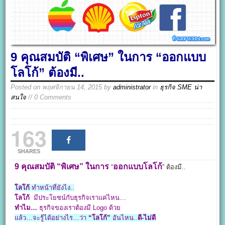
9 คุณสมบัติ “พิเศษ” ในการ “ออกแบบ
โลโก้” ต้องมี..
Posted on
พฤศจิกายน 14, 2015
by
administrator
in
ธุรกิจ SME น่า
สนใจ
// 0 Comments
163
SHARES
9 คุณสมบัติ “พิเศษ” ในการ
ออกแบบโลโก้
“
” ต้องมี..
โลโก้
ทำหน้าที่ยังไง..
โลโก้
มีประโยชน์กับธุรกิจเราแค่ไหน…
ทำไม…
ธุรกิจของเราต้องมี Logo ด้วย
แล้ว…จะรู้ได้อย่างไร…ว่า
“โลโก้”
อันไหน..
ดี-ไม่ดี