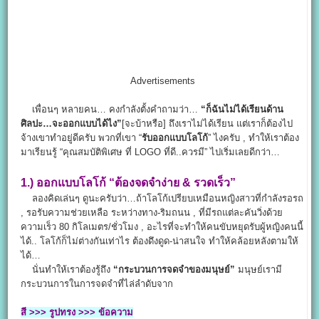
Advertisements
เพื่อนๆ หลายคน… คงกำลังตั้งคำถามว่า…
“ก็ฉันไม่ได้เรียนด้าน
ศิลปะ…จะออกแบบได้ไง”
[จะบ้าหรือ] ถึงเราไม่ได้เรียน แต่เราก็ต้องไป
จ้างเขาทำอยู่ดีครับ พวกที่เขา “
รับออกแบบโลโก้
” ไงครับ , ทำให้เราต้อง
มาเรียนรู้ “คุณสมบัติพิเศษ ที่ LOGO ที่ดี..ควรมี” ไปเริ่มเลยดีกว่า…
1.)
ออกแบบโลโก้
“ต้องจดจำง่าย & รวดเร็ว”
ลองคิดเล่นๆ ดูนะครับว่า…ถ้าโลโก้เปรียบเหมือนหญิงสาวที่กำลังรอรถ
, รอรับความช่วยเหลือ ระหว่างทาง-ริมถนน , ที่มีรถแต่ละคันวิ่งด้วย
ความเร็ว 80 กิโลเมตร/ชั่วโมง , อะไรที่จะทำให้คนขับหยุดรับผู้หญิงคนนี้
ได้.. โลโก้ก็ไม่ต่างกันเท่าไร ต้องดึงดูด-น่าสนใจ ทำให้คล้อยหลังตามให้
ได้…
นั่นทำให้เราต้องรู้ถึง
“กระบวนการจดจำของมนุษย์”
มนุษย์เรามี
กระบวนการในการจดจำที่ไล่ลำดับจาก
สี >>> รูปทรง >>> ข้อความ