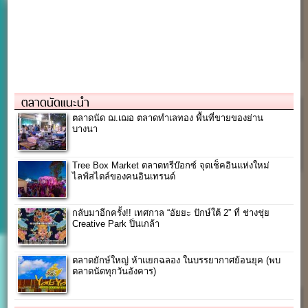
ตลาดนัดแนะนำ
ตลาดนัด ฌ.เฌอ ตลาดทำเลทอง พื้นที่ขายของย่าน
บางนา
Tree Box Market ตลาดทรีบ๊อกซ์ จุดเช็คอินแห่งใหม่
ไลฟ์สไตล์ของคนอินเทรนด์
กลับมาอีกครั้ง!! เทศกาล “อัยยะ ปักษ์ใต้ 2” ที่ ช่างชุ่ย
Creative Park ปิ่นเกล้า
ตลาดยักษ์ใหญ่ ห้าแยกฉลอง ในบรรยากาศย้อนยุค (พบ
ตลาดนัดทุกวันอังคาร)