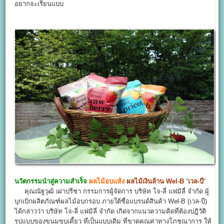
อยากจะเรียนแบบ
นวัตกรรมนำสู่ความสำเร็จ
ผลไม้อบแห้ง
ผลไม้เงินล้าน
Wel-B
“
เวล-บี
“
คุณณัฐวุฒิ เผ่าปรีชา กรรมการผู้จัดการ บริษัท โจ-ลี่ แฟมิลี่ จำกัด ผู้
บุกเบิกผลิตภัณฑ์ผลไม้อบกรอบ ภายใต้ชื่อแบรนด์สินค้า Wel-B (เวล-บี)
ได้กล่าวว่า บริษัท โจ-ลี่ แฟมิลี่ จำกัด เกิดจากแนวความคิดที่ต้องปฎิวัติ
รูปแบบของขนมขบเคี้ยว ที่เป็นแบบเดิม ที่ขาดคุณค่าทางโภชณาการ ให้