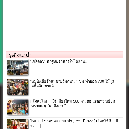
ธุรกิจแนะนำ
“เคล็ดลับ” ทำศูนย์อาหารให้ได้ล้าน…
“หมูปิ้งเฮียอ้วน” ขายริมถนน 4 ชม ทำยอด 700 ไม้ [3
เคล็ดลับ ขายดี]
[ โคตรโดน ] โจ๋ เชียงใหม่ 500 คน ต่อแถวยาวเหยียด
เพราะเมนู “พ่อมึงตาย”
ไหมล่ะ! ขายของ งานแฟร์ , งาน Event [ เลือกให้ดี… มี
รวย.. ]