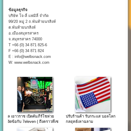
ข้อมูลธุรกิจ
บริษัท โจ-ลี่ แฟมิลี่ จำกัด
99/20 หมู่ 2 ถ.พันท้ายนรสิงห์
ต.พันท้ายนรสิงห์
อ.เมืองสมุทรสาคร
จ.สมุทรสาคร 74000
T +66 (0) 34 871 825-6
F +66 (0) 34 871 824
E : info@welbsnack.com
W: www.welbsnack.com
ล เยาวราช เปิดคัมภีร์โชห่วย
ปรับร้านค้า รับกระแส บอลโลก
งัดข้อกับ 7eleven ( ถึงคราวที่เซ
กลยุทธ์เหาฉลาม
เว่นต้อง “กลัว” บ้าง )