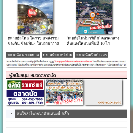
ตลาดฮัลโหล โคราช แหล่งรวม
“เลยก๋อไนท์มาร์เก็ต” ตลาดกลาง
ของกิน ช้อปฟินๆ ในบรรยากาศ
คืนแห่งใหม่บนพื้นที่ 10 ไร่
HangOut สุดชิล…
จังหวัดเลย
ตลาดนัด ม.ขอนแก่น
ตลาดนัดภาคอีสาน
ตลาดนัดเปิดท้ายมข
ผู้สนับสนุน หมวดตลาดนัด
สนใจลงโฆษณาตำแหน่งนี้ คลิ๊ก