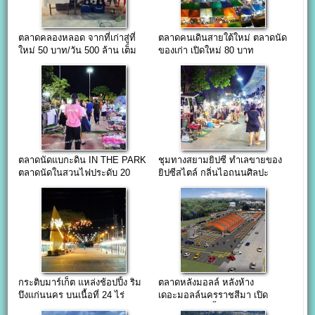
ตลาดคลองหลอด จากที่เก่าสู่ที่
ตลาดคนเดินสายใต้ใหม่ ตลาดนัด
ใหม่ 50 บาท/วัน 500 ล้าน เต็ม
ของเก่า เปิดใหม่ 80 บาท
เอียด…
ตลาดนัดแบกะดิน IN THE PARK
ชุมทางสยามยิปซี ทำเลขายของ
ตลาดนัดในสวนไฟประดับ 20
ยิปซีสไตล์ กลิ่นไอถนนศิลปะ
บาท
(street art)
กระติบมาร์เก็ต แหล่งช้อปปิ้ง ริม
ตลาดหลังมอลล์ หลังห้าง
บึงแก่นนคร บนเนื้อที่ 24 ไร่
เดอะมอลล์นครราชสีมา เปิด
เดือนตุลา 61 นี้