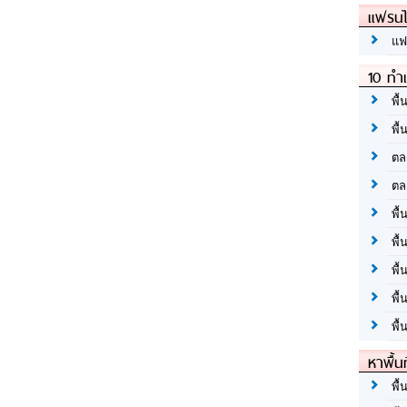
แฟรนไ
แฟ
10 ทำเ
พื้
พื้
ตล
ตล
พื้
พื้
พื้
พื้
พื้
หาพื้น
พื้