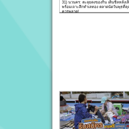
31) นวนคร: ตะลุยดงของกิน เดินชิลหลังเล
พร้อมเจาะลึกทำเลทอง ตลาดนัดวันพุธที่คุ
ควรพลาด!