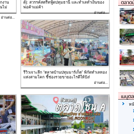
ตลาดน
ิกงาน
ด์): สวรรค์สตรีทฟู้ดปทุมธานี และทำเลทำเงินของ
ณไม่
พ่อค้าแม่ค้า
อ่านต่อ...
อ่านต่อ...
รีวิวเจาะลึก “ตลาดบ้านปทุมมาร์เก็ต” พิกัดทำเลทอง
แห่งสามโคก ชี้ช่องรวยขายอะไรดีให้ปัง!
อ่านต่อ...
เมนูต
หน