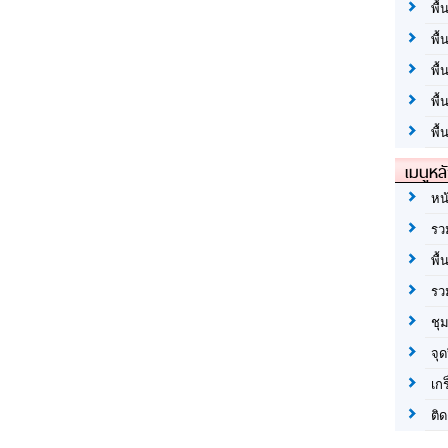
พื้
พื้
พื
พื
พื้
เมนูหล
หน
รว
พื้
รว
ชุ
จุด
เก
ติด