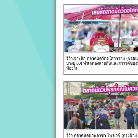
รีวิวเจาะลึก ตลาดนัดวัดอโศการาม (ซอย
บางปู 60) ทำเลทองสายกินและสวรรค์ของ
ท้องถิ่น
รีวิว ตลาดนัดนวพลาซ่า ไพรเวซี่ (ตรงข้า