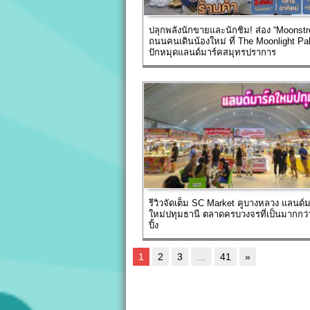
ปลุกพลังนักขายและนักชิม! ส่อง “Moonstr
ถนนคนเดินน้องใหม่ ที่ The Moonlight P
ปักหมุดแลนด์มาร์คสมุทรปราการ
รีวิวจัดเต็ม SC Market คูบางหลวง แลนด์
ใหม่ปทุมธานี ตลาดครบวงจรที่เป็นมากกว่า
ปิ้ง
1
2
3
…
41
»