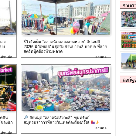
รวมคว
์ทอง
รีวิวจัดเต็ม “ตลาดนัดคลองลาดหวาย” อัปเดตปี
แบบ
2026! พิกัดของกินสุดปัง ย่านบางพลี-บางบ่อ ที่สาย
สตรีทฟู้ดต้องห้ามพลาด
อ่านต่อ...
อ่านต่อ...
ลิงก์ผู
็คอิน
ปักหมุด “ตลาดนัดสังกะสี”: ขุมทรัพย์
์ของนัก
สมุทรปราการที่สายวินเทจต้องร้องกรี๊ด!
อ่านต่อ...
อ่านต่อ...