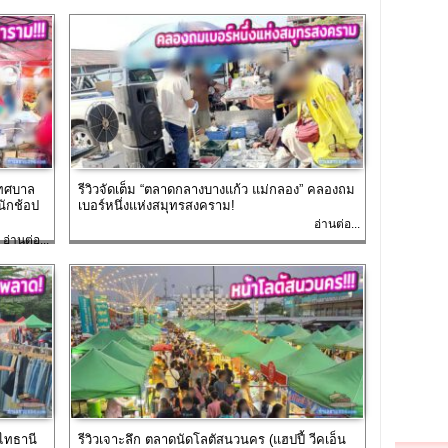
เทศบาล
รีวิวจัดเต็ม “ตลาดกลางบางแก้ว แม่กลอง” คลองถม
นักช้อป
เบอร์หนึ่งแห่งสมุทรสงคราม!
อ่านต่อ...
อ่านต่อ...
มไทธานี
รีวิวเจาะลึก ตลาดนัดโลตัสนวนคร (แฮปปี้ วีคเอ็น