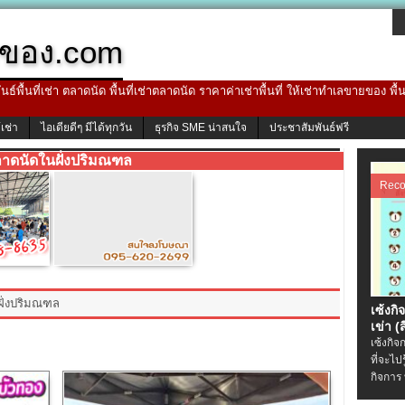
ของ.com
ธ์พื้นที่เช่า ตลาดนัด พื้นที่เช่าตลาดนัด ราคาค่าเช่าพื้นที่ ให้เช่าทำเลขายของ พื
้เช่า
ไอเดียดีๆ มีได้ทุกวัน
ธุรกิจ SME น่าสนใจ
ประชาสัมพันธ์ฟรี
าดนัดในฝั่งปริมณฑล
Rec
ฝั่งปริมณฑล
เซ้งกิ
เข่า (ส
เซ้งกิจ
ที่จะไป
กิจการ 