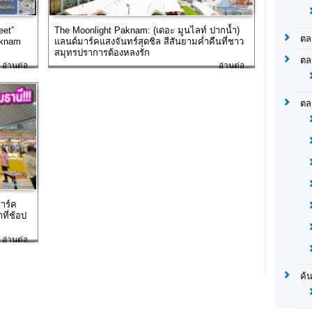
eet”
The Moonlight Paknam: (เดอะ มูนไลท์ ปากน้ำ)
ตล
aknam
แลนด์มาร์คแสงจันทร์สุดชิล สีสันยามค่ำคืนที่ชาว
สมุทรปราการต้องหลงรัก
ตล
อ่านต่อ...
อ่านต่อ...
ตล
มาร์ค
ที่ช้อป
อ่านต่อ...
ค้