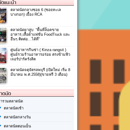
ัดแนะนำ
ตลาดนัดกลางซอย 6 (ซอยทะเล
บางกอก) เยื้อง RCA
ตลาดนัด​ยาสูบ​ “พื้นที่ล็อคขาย
อาหาร,เสื้อผ้าแฟชั่น FoodTruck และ
อื่นๆ ติดต่อ…ได้ที่”
ศูนย์อาหารกินซ่า ( Kinza rangsit )
ศูนย์รวมร้านอาหารอร่อย ตรงข้ามฟิว
เจอร์ปาร์ครังสิต
ตลาดนัดจตุจัตรลพบุรี (เปิดใหม่ เริ่ม 8
มีนาคม พ.ศ.2558)(ขายฟรี 3 เดือน)
ลาดนัด
้ารวมตลาดนัด
ตลาดนัดเช้า
ตลาดนัดกลางวัน
ตลาดนัดตอนเย็น