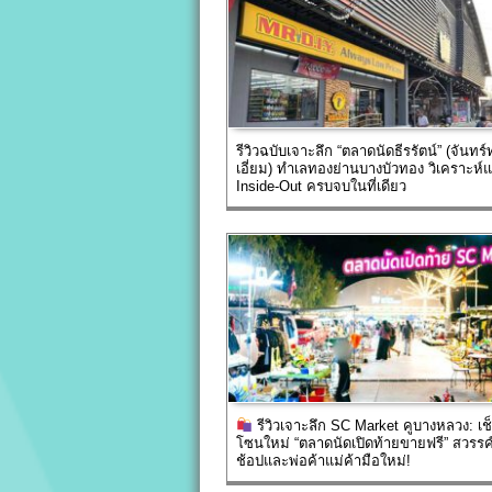
รีวิวฉบับเจาะลึก “ตลาดนัดธีรรัตน์” (จันทร
เอี่ยม) ทำเลทองย่านบางบัวทอง วิเคราะห์
Inside-Out ครบจบในที่เดียว
รีวิวเจาะลึก SC Market คูบางหลวง: เช
โซนใหม่ “ตลาดนัดเปิดท้ายขายฟรี” สวรรค
ช้อปและพ่อค้าแม่ค้ามือใหม่!