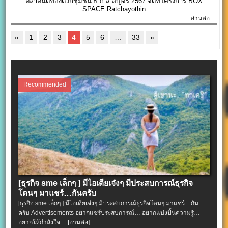
ตลาดนัดของดีวิถีชุมชน ธ.ก.ส.สัญจร 2567 จัดที่โครงการ BOX
SPACE Ratchayothin
อ่านต่อ...
«
1
2
3
4
5
6
…
33
»
Recommended
[ธุรกิจ sme เล็กๆ ] มีไอเดียเจ๋งๆ มีประสบการณ์ธุรกิจ
โดนๆ มาแชร์…กันครับ
[ธุรกิจ sme เล็กๆ ] มีไอเดียเจ๋งๆ มีประสบการณ์ธุรกิจโดนๆ มาแชร์…กัน
ครับ Advertisements อยากแชร์ประสบการณ์… อยากแบ่งปั้นความรู้…
อยากให้กำลังใจ…
[อ่านต่อ]