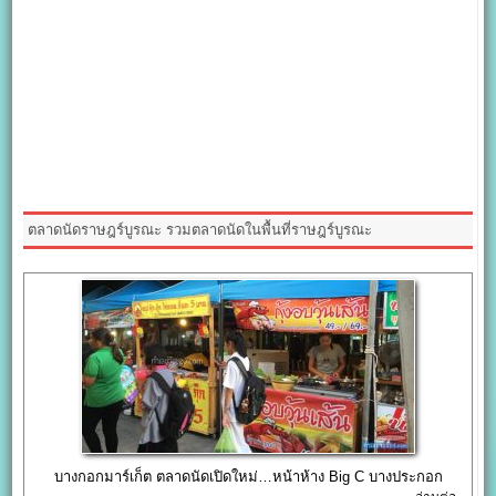
ตลาดนัดราษฎร์บูรณะ รวมตลาดนัดในพื้นที่ราษฎร์บูรณะ
บางกอกมาร์เก็ต ตลาดนัดเปิดใหม่…หน้าห้าง Big C บางประกอก