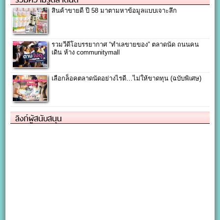
สินค้าขายดี ปี 58 มาตามหาข้อมูลแบบเจาะลึก
รวมวีดีโอบรรยากาศ “ทำเลขายของ” ตลาดนัด ถนนคน
เดิน ห้าง communitymall
เลือกล็อคตลาดนัดอย่างไรดี…ไม่ให้ขาดทุน (ฉบับพิเศษ)
ลิงก์ผู้สนับสนุน