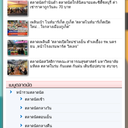
ตลาดนัดกำนันดำ ตลาดนัดใกล้นิคมฯอมตะซิตี้ชลบุรี ค่า
เช่าราคาถูกวันละ 70 บาท
เพลินเป๋า ไนท์มาร์เก็ต ภูเก็ต “ตลาดไนท์มาร์เก็ตเปิด
ใหม่…ใจกลางเมืองภูเก็ต”
ตลาดเพลินดี “ตลาดเปิดใหม่ช่วงเย็น ทำเลเยื้อง รพ.นคร
ธน ,หน้าโรงแรมพาร์ค วิลเลจ”
ตลาดนัดสวัสดิการคณะสาธารณสุข​ศาสตร์​ มหาวิทยาลัย
มหิดล ตลาดในร่ม กันแดด กันฝน เดินช้อปสบาย สบายๆ
เมนูตลาดนัด
หน้ารวมตลาดนัด
ตลาดนัดเช้า
ตลาดนัดกลางวัน
ตลาดนัดตอนเย็น
ตลาดนัดกลางคืน