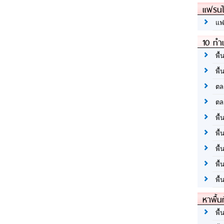
แฟรนไ
แฟ
10 ทำเ
พื้
พื้
ตล
ตล
พื้
พื้
พื้
พื้
พื้
หาพื้น
พื้