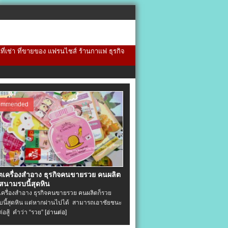
้นที่เช่า ที่ขายของ แฟรนไชส์ ร้านกาแฟ ธุรกิจ
ommended
ิตเครื่องสําอาง ธุรกิจคนขายรวย คนผลิต
 สนามรบนี้สุดหิน
ตเครื่องสําอาง ธุรกิจคนขายรวย คนผลิตก็รวย
นี้สุดหิน แต่หากผ่านไปได้ สามารถเอาชัยชนะ
่ต่อสู้ คำว่า “รวย”
[อ่านต่อ]