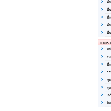
พื้
พื้
พื
พื
พื้
เมนูหล
หน
รว
พื้
รว
ชุ
จุด
เก
ติด