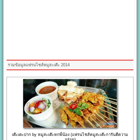
รวมข้อมูลแฟรนไชส์หมูสะเต๊ะ 2014
เต๊ะเตะปาก by หมูสะเต๊ะหกพี่น้อง (แฟรนไชส์หมูสะเต๊ะการันตีความ
อร่อย)