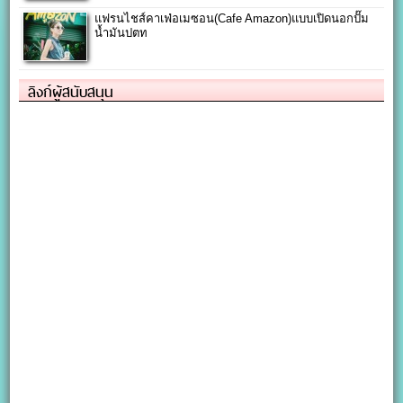
แฟรนไชส์คาเฟ่อเมซอน(Cafe Amazon)แบบเปิดนอกปั๊ม
น้ำมันปตท
ลิงก์ผู้สนับสนุน