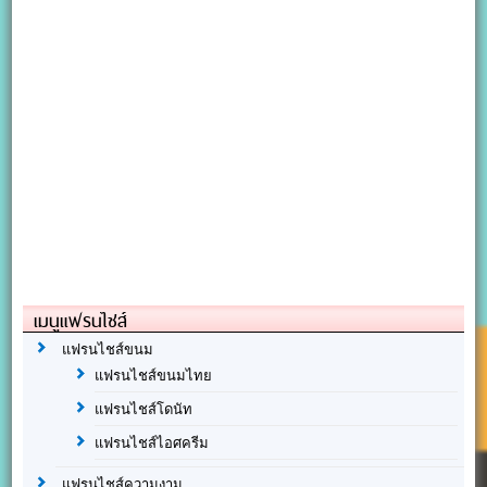
เมนูแฟรนไชส์
แฟรนไชส์ขนม
แฟรนไชส์ขนมไทย
แฟรนไชส์โดนัท
แฟรนไชส์ไอศครีม
แฟรนไชส์ความงาม