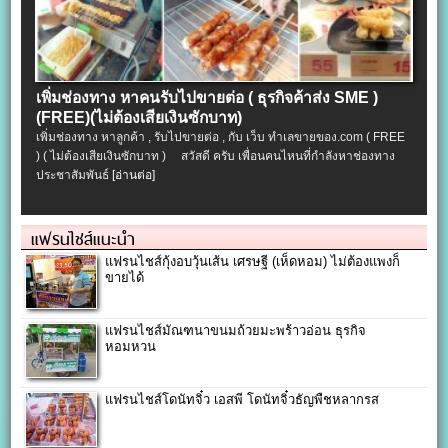
เพิ่มช่องทาง หาคนรับไปขายต่อ ( ธุรกิจค้าส่ง SME )
(FREE)(ไม่ต้องเสียเงินซักบาท)
เพิ่มช่องทาง หาลูกค้า , รับไปขายต่อ , กับ เว็บ ทำเลขายของ.com ( FREE
) ( ไม่ต้องเสียเงินซักบาท ) สวัสดี ครับ เพื่อนคนไหนที่กำลังหาช่องทาง
ประชาสัมพันธ์
[อ่านต่อ]
แฟรนไชส์แนะนำ
แฟรนไชส์กุ้งอบวุ้นเส้น เศรษฐี (เห็ดหอม) ไม่ต้องแพงก็
ขายได้
แฟรนไชส์มัณฑนาขนมถ้วยมะพร้าวอ่อน ธุรกิจ
หอมหวน
แฟรนไชส์โดนัทจิ๋ว เอสพี โดนัทจิ๋วธัญพืชหลากรส