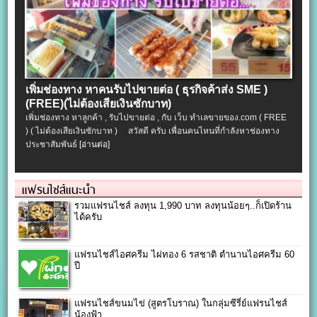
เพิ่มช่องทาง หาคนรับไปขายต่อ ( ธุรกิจค้าส่ง SME )
(FREE)(ไม่ต้องเสียเงินซักบาท)
เพิ่มช่องทาง หาลูกค้า , รับไปขายต่อ , กับ เว็บ ทำเลขายของ.com ( FREE
) ( ไม่ต้องเสียเงินซักบาท ) สวัสดี ครับ เพื่อนคนไหนที่กำลังหาช่องทาง
ประชาสัมพันธ์
[อ่านต่อ]
แฟรนไชส์แนะนำ
รวมแฟรนไชส์ ลงทุน 1,990 บาท ลงทุนน้อยๆ..ก็เปิดร้าน
ได้ครับ
แฟรนไชส์ไอศครีม ไผ่ทอง 6 รสชาติ ตำนานไอศครีม 60
ปี
แฟรนไชส์ขนมไข่ (สูตรโบราณ) ในกลุ่มซีรี่ย์แฟรนไชส์
น้องฟ้า