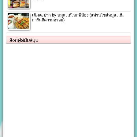
เต๊ะเตะปาก by หมูสะเต๊ะหกพี่น้อง (แฟรนไชส์หมูสะเต๊ะ
การันตีความอร่อย)
ลิงก์ผู้สนับสนุน