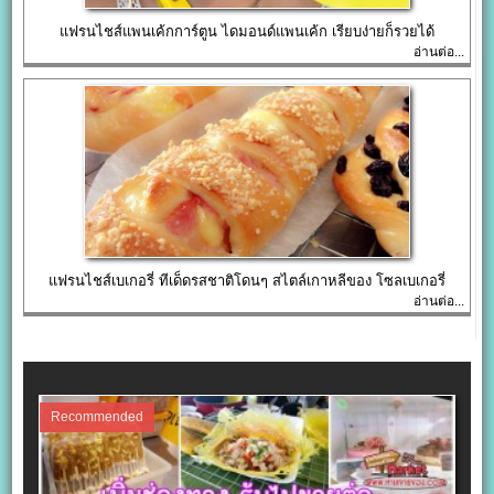
แฟรนไชส์แพนเค้กการ์ตูน ไดมอนด์แพนเค้ก เรียบง่ายก็รวยได้
อ่านต่อ...
แฟรนไชส์เบเกอรี่ ทีเด็ดรสชาติโดนๆ สไตล์เกาหลีของ โซลเบเกอรี่
อ่านต่อ...
Recommended