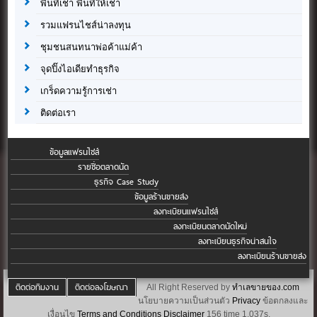
พื้นที่เช่า พื้นที่ให้เช่า
รวมแฟรนไชส์น่าลงทุน
ชุมชนสนทนาพ่อค้าแม่ค้า
จุดปิ๊งไอเดียทำธุรกิจ
เกร็ดความรู้การเช่า
ติดต่อเรา
ข้อมูลแฟรนไชส์
รายชื่อตลาดนัด
ธุรกิจ Case Study
ข้อมูลร้านขายส่ง
ลงทะเบียนแฟรนไชส์
ลงทะเบียนตลาดนัดใหม่
ลงทะเบียนธุรกิจน่าสนใจ
ลงทะเบียนร้านขายส่ง
ติดต่อทีมงาน
ติดต่อลงโฆษณา
All Right Reserved by
ทำเลขายของ.com
นโยบายความเป็นส่วนตัว
Privacy
ข้อตกลงและ
เงื่อนไข
Terms and Conditions
Disclaimer
156 time 1.037s.