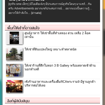
[ธุรกิจ sme เล็กๆ ] มีไอเดียเจ๋งๆ มีประสบการณ์ธุรกิจโดนๆ มาแชร์…กัน
ครับ Advertisements อยากแชร์ประสบการณ์… อยากแบ่งปั้นความรู้…
อยากให้กำลังใจ…
[อ่านต่อ]
พื้นที่ให้เช่าที่อาจสนใจ
ศูนย์อาหาร ให้เช่าพื้นที่ทำเลทอง ด่วน เหลือ 2 ล็อค
เท่านั้น
ให้เช่าที่ดินแปลงใหญ่ เหมาะทำตลาดนัด
ให้เช่าร้านที่ตึกใบหยก 3 B Gallery พร้อมตลาดเช้าด้าน
นอกทำเลดี
เซ้งร้านอาหารและเครื่องดื่มRCAพระราม9 มีฐานลูกค้า
บริหารต่อได้เลย
ลิงก์ผู้สนับสนุน