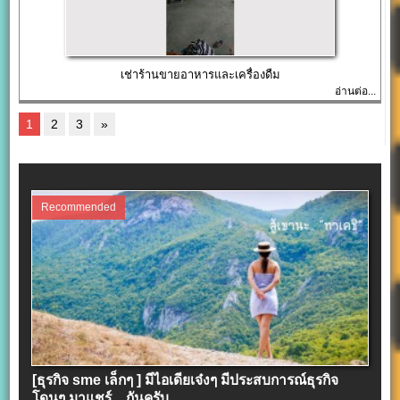
เช่าร้านขายอาหารและเครื่องดืม
อ่านต่อ...
1
2
3
»
Recommended
[ธุรกิจ sme เล็กๆ ] มีไอเดียเจ๋งๆ มีประสบการณ์ธุรกิจ
โดนๆ มาแชร์…กันครับ