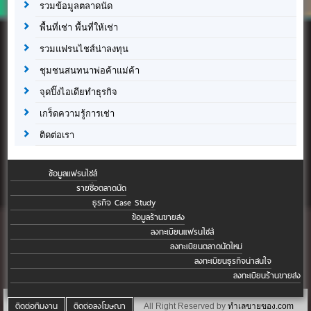
รวมข้อมูลตลาดนัด
พื้นที่เช่า พื้นที่ให้เช่า
รวมแฟรนไชส์น่าลงทุน
ชุมชนสนทนาพ่อค้าแม่ค้า
จุดปิ๊งไอเดียทำธุรกิจ
เกร็ดความรู้การเช่า
ติดต่อเรา
ข้อมูลแฟรนไชส์
รายชื่อตลาดนัด
ธุรกิจ Case Study
ข้อมูลร้านขายส่ง
ลงทะเบียนแฟรนไชส์
ลงทะเบียนตลาดนัดใหม่
ลงทะเบียนธุรกิจน่าสนใจ
ลงทะเบียนร้านขายส่ง
ติดต่อทีมงาน
ติดต่อลงโฆษณา
All Right Reserved by
ทำเลขายของ.com