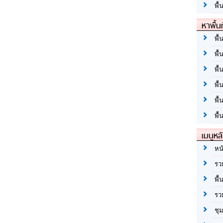
พื้
หาพื้น
พื้
พื้
พื้
พื
พื
พื้
เมนูหล
หน
รว
พื้
รว
ชุ