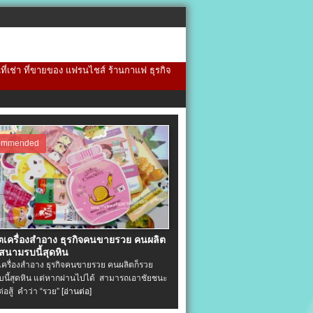
้นที่เช่า ที่ขายของ แฟรนไชส์ ร้านกาแฟ ธุรกิจ
ommended
ิตเครื่องสําอาง ธุรกิจคนขายรวย คนผลิต
 สนามรบนี้สุดหิน
ตเครื่องสําอาง ธุรกิจคนขายรวย คนผลิตก็รวย
นี้สุดหิน แต่หากผ่านไปได้ สามารถเอาชัยชนะ
่ต่อสู้ คำว่า “รวย”
[อ่านต่อ]