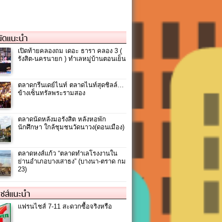
ัดแนะนำ
เปิดท้ายคลองถม เดอะ ธารา คลอง 3 (
รังสิต-นครนายก ) ทำเลหมู่บ้านตอนเย็น
ตลาดกรีนเดย์ไนท์ ตลาดไนท์สุดชิลล์…
ข้างเซ็นทรัลพระรามสอง
ตลาดนัดหลังมอรังสิต หลังหอพัก
นักศึกษา ใกล้ชุมชนวัดนาวง(ดอนเมือง)
ตลาดหงส์แก้ว “ตลาดทำเลโรงงานใน
ย่านอำเภอบางเสาธง” (บางนา-ตราด กม
23)
ชส์แนะนำ
แฟรนไชส์ 7-11 สะดวกซื้อจริงหรือ