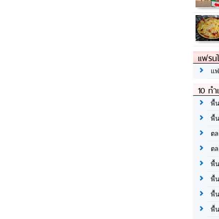
แฟรนไ
แฟ
10 ทำเ
พื้
พื้
ตล
ตล
พื้
พื้
พื้
พื้