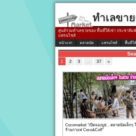
ทำเลขาย
ศูนย์รวมทำเลขายของ พื้นที่ให้เช่า ประชาสัมพัน
แฟรนไชส์
หน้าแรก
ตลาดนัด
แฟรนไชส์
พื้นที่ให
Sea
1
2
3
…
37
»
Cocomarket “เปิดจองบูธ…ตลาดนัดเล็กๆ
ร้านกาแฟ Coco&Coff”