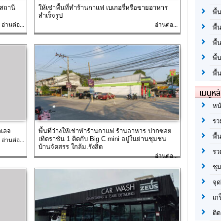
สถานี
ให้เช่าพื้นที่ทำร้านกาแฟ เบเกอรี่หรือขายอาหาร
พื้
สำเร็จรูป
อ่านต่อ...
อ่านต่อ...
พื้
พื
พื
พื้
เมนูหล
หน
รว
ิลเลจ
พื้นที่ว่างให้เช่าทำร้านกาแฟ ร้านอาหาร ปากซอย
พื้
เทิดราชัน 1 ติดกับ Big C mini อยู่ในย่านชุมชน
อ่านต่อ...
บ้านจัดสรร ใกล้ม.รังสิต
รว
อ่านต่อ...
ชุ
จุด
เก
ติด