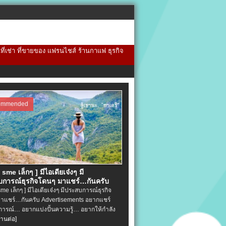
้นที่เช่า ที่ขายของ แฟรนไชส์ ร้านกาแฟ ธุรกิจ
ommended
จ sme เล็กๆ ] มีไอเดียเจ๋งๆ มี
การณ์ธุรกิจโดนๆ มาแชร์…กันครับ
 sme เล็กๆ ] มีไอเดียเจ๋งๆ มีประสบการณ์ธุรกิจ
าแชร์…กันครับ Advertisements อยากแชร์
ารณ์… อยากแบ่งปั้นความรู้… อยากให้กำลัง
่านต่อ]