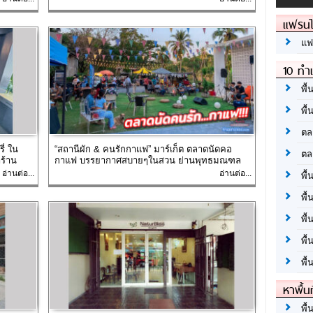
แฟรนไ
แฟ
10 ทำเ
พื้
พื้
ตล
ี่ ใน
“สถานีผัก & คนรักกาแฟ” มาร์เก็ต ตลาดนัดคอ
ตล
ร้าน
กาแฟ บรรยากาศสบายๆในสวน ย่านพุทธมณฑล
อ่านต่อ...
อ่านต่อ...
พื้
พื้
พื้
พื้
พื้
หาพื้น
พื้