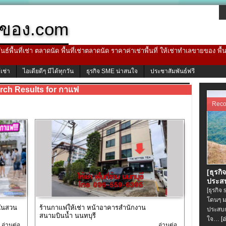
ของ.com
ธ์พื้นที่เช่า ตลาดนัด พื้นที่เช่าตลาดนัด ราคาค่าเช่าพื้นที่ ให้เช่าทำเลขายของ พื
้เช่า
ไอเดียดีๆ มีได้ทุกวัน
ธุรกิจ SME น่าสนใจ
ประชาสัมพันธ์ฟรี
rch Results for กาแฟ
Rec
[ธุรกิ
ประสบ
[ธุรกิจ
โดนๆ ม
 ในสวน
ร้านกาแฟให้เช่า หน้าอาคารสำนักงาน
ประสบก
สนามบินน้ำ นนทบุรี
ใจ…
[อ
อ่านต่อ...
อ่านต่อ...