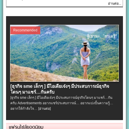
อ่านต่อ...
Recommended
[ธุรกิจ sme เล็กๆ ] มีไอเดียเจ๋งๆ มีประสบการณ์ธุรกิจ
โดนๆ มาแชร์…กันครับ
[ธุรกิจ sme เล็กๆ ] มีไอเดียเจ๋งๆ มีประสบการณ์ธุรกิจโดนๆ มาแชร์…กัน
ครับ Advertisements อยากแชร์ประสบการณ์… อยากแบ่งปั้นความรู้…
อยากให้กำลังใจ…
[อ่านต่อ]
แฟรนไชส์ยอดนิยม