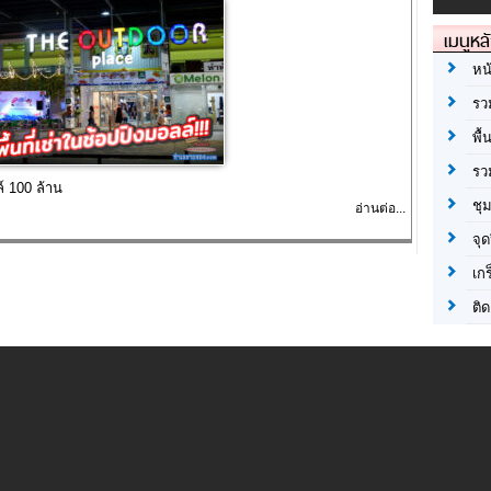
เมนูหล
หน
รว
พื้
รว
์ 100 ล้าน
ชุ
อ่านต่อ...
จุด
เก
ติด