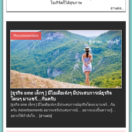
โยเกิร์ตก็ได้สุขภาพ
อ่านต่อ...
Recommended
[ธุรกิจ sme เล็กๆ ] มีไอเดียเจ๋งๆ มีประสบการณ์ธุรกิจ
โดนๆ มาแชร์…กันครับ
[ธุรกิจ sme เล็กๆ ] มีไอเดียเจ๋งๆ มีประสบการณ์ธุรกิจโดนๆ มาแชร์…กัน
ครับ Advertisements อยากแชร์ประสบการณ์… อยากแบ่งปั้นความรู้…
อยากให้กำลังใจ…
[อ่านต่อ]