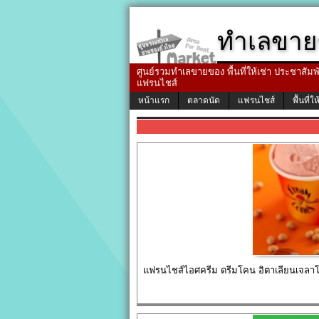
ทำเลขาย
ศูนย์รวมทำเลขายของ พื้นที่ให้เช่า ประชาสัมพัน
แฟรนไชส์
หน้าแรก
ตลาดนัด
แฟรนไชส์
พื้นที่ให
แฟรนไชส์ไอศครีม ดรีมโคน อิตาเลียนเจลาโต