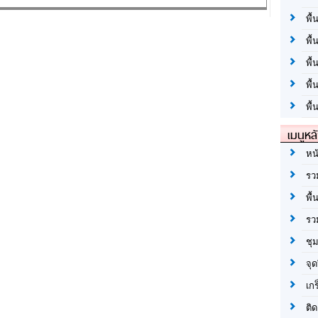
พื้
พื้
พื
พื
พื้
เมนูหล
หน
รว
พื้
รว
ชุ
จุด
เก
ติด