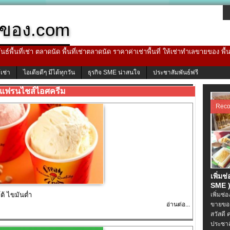
ของ.com
ธ์พื้นที่เช่า ตลาดนัด พื้นที่เช่าตลาดนัด ราคาค่าเช่าพื้นที่ ให้เช่าทำเลขายของ พื
้เช่า
ไอเดียดีๆ มีได้ทุกวัน
ธุรกิจ SME น่าสนใจ
ประชาสัมพันธ์ฟรี
แฟรนไชส์ไอศครีม
Rec
เพิ่มช
SME )
้ ไขมันต่ำ
เพิ่มช่
อ่านต่อ...
ขายของ
สวัสดี 
ประชาส