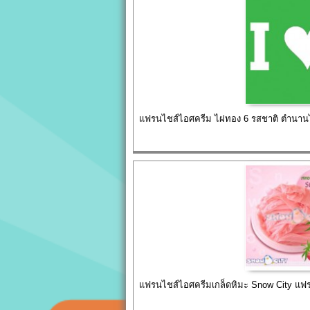
แฟรนไชส์ไอศครีม ไผ่ทอง 6 รสชาติ ตำนานไ
แฟรนไชส์ไอศครีมเกล็ดหิมะ Snow City แฟร