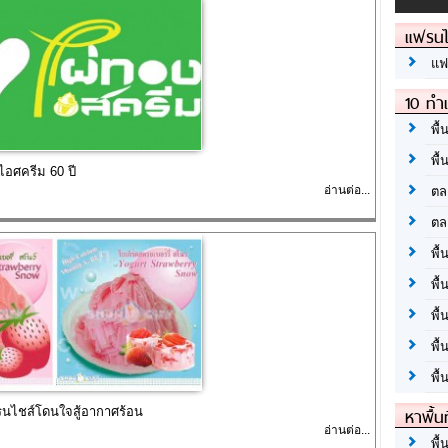
แฟรนไ
แฟ
10 ทำเ
พื้
พื้
อศครีม 60 ปี
อ่านต่อ...
ตล
ตล
พื้
พื้
พื้
พื้
พื้
หาพื้น
นไชส์โดนใจสู้อากาศร้อน
อ่านต่อ...
พื้