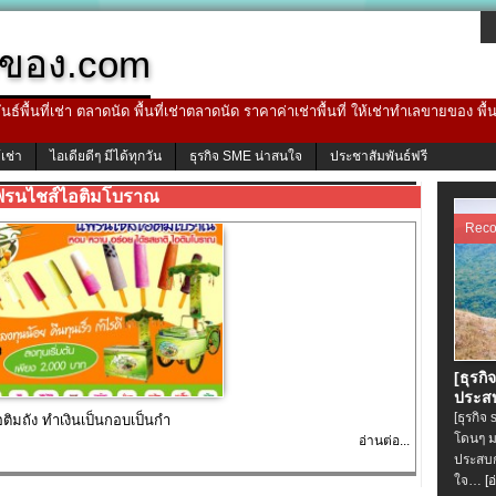
ของ.com
ธ์พื้นที่เช่า ตลาดนัด พื้นที่เช่าตลาดนัด ราคาค่าเช่าพื้นที่ ให้เช่าทำเลขายของ พื
้เช่า
ไอเดียดีๆ มีได้ทุกวัน
ธุรกิจ SME น่าสนใจ
ประชาสัมพันธ์ฟรี
ฟรนไชส์ไอติมโบราณ
Rec
[ธุรกิ
ประสบ
[ธุรกิจ
ิมถัง ทำเงินเป็นกอบเป็นกำ
โดนๆ ม
อ่านต่อ...
ประสบก
ใจ…
[อ