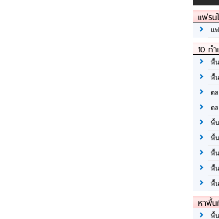
แฟรนไ
แฟ
10 ทำเ
พื้
พื้
ตล
ตล
พื้
พื้
พื้
พื้
พื้
หาพื้น
พื้