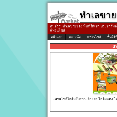
ทำเลขาย
ศูนย์รวมทำเลขายของ พื้นที่ให้เช่า ประชาสัมพัน
แฟรนไชส์
หน้าแรก
ตลาดนัด
แฟรนไชส์
พื้นที่ให
แ
แฟรนไชส์ไอติมโบราณ ร้อยรส ไอติมแท่ง ไอต