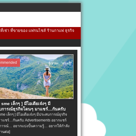
้นที่เช่า ที่ขายของ แฟรนไชส์ ร้านกาแฟ ธุรกิจ
ommended
จ sme เล็กๆ ] มีไอเดียเจ๋งๆ มี
การณ์ธุรกิจโดนๆ มาแชร์…กันครับ
 sme เล็กๆ ] มีไอเดียเจ๋งๆ มีประสบการณ์ธุรกิจ
าแชร์…กันครับ Advertisements อยากแชร์
ารณ์… อยากแบ่งปั้นความรู้… อยากให้กำลัง
่านต่อ]