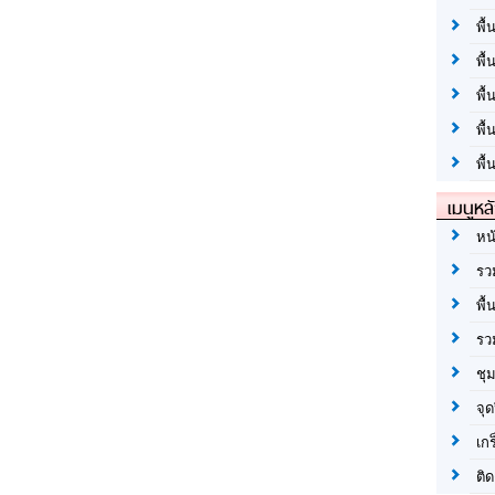
พื้
พื้
พื
พื
พื้
เมนูหล
หน
รว
พื้
รว
ชุ
จุด
เก
ติด