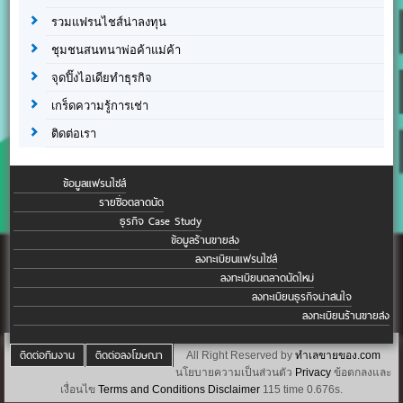
รวมแฟรนไชส์น่าลงทุน
ชุมชนสนทนาพ่อค้าแม่ค้า
จุดปิ๊งไอเดียทำธุรกิจ
เกร็ดความรู้การเช่า
ติดต่อเรา
ข้อมูลแฟรนไชส์
รายชื่อตลาดนัด
ธุรกิจ Case Study
ข้อมูลร้านขายส่ง
ลงทะเบียนแฟรนไชส์
ลงทะเบียนตลาดนัดใหม่
ลงทะเบียนธุรกิจน่าสนใจ
ลงทะเบียนร้านขายส่ง
ติดต่อทีมงาน
ติดต่อลงโฆษณา
All Right Reserved by
ทำเลขายของ.com
นโยบายความเป็นส่วนตัว
Privacy
ข้อตกลงและ
เงื่อนไข
Terms and Conditions
Disclaimer
115 time 0.676s.