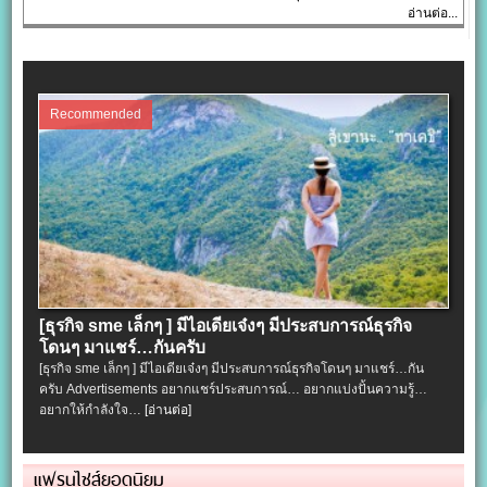
อ่านต่อ...
Recommended
[ธุรกิจ sme เล็กๆ ] มีไอเดียเจ๋งๆ มีประสบการณ์ธุรกิจ
โดนๆ มาแชร์…กันครับ
[ธุรกิจ sme เล็กๆ ] มีไอเดียเจ๋งๆ มีประสบการณ์ธุรกิจโดนๆ มาแชร์…กัน
ครับ Advertisements อยากแชร์ประสบการณ์… อยากแบ่งปั้นความรู้…
อยากให้กำลังใจ…
[อ่านต่อ]
แฟรนไชส์ยอดนิยม