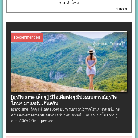
รามคำแหง
อ่านต่อ...
Recommended
[ธุรกิจ sme เล็กๆ ] มีไอเดียเจ๋งๆ มีประสบการณ์ธุรกิจ
โดนๆ มาแชร์…กันครับ
[ธุรกิจ sme เล็กๆ ] มีไอเดียเจ๋งๆ มีประสบการณ์ธุรกิจโดนๆ มาแชร์…กัน
ครับ Advertisements อยากแชร์ประสบการณ์… อยากแบ่งปั้นความรู้…
อยากให้กำลังใจ…
[อ่านต่อ]