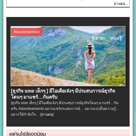
อ่านต่อ...
Recommended
[ธุรกิจ sme เล็กๆ ] มีไอเดียเจ๋งๆ มีประสบการณ์ธุรกิจ
โดนๆ มาแชร์…กันครับ
[ธุรกิจ sme เล็กๆ ] มีไอเดียเจ๋งๆ มีประสบการณ์ธุรกิจโดนๆ มาแชร์…กัน
ครับ Advertisements อยากแชร์ประสบการณ์… อยากแบ่งปั้นความรู้…
อยากให้กำลังใจ…
[อ่านต่อ]
แฟรนไชส์ยอดนิยม