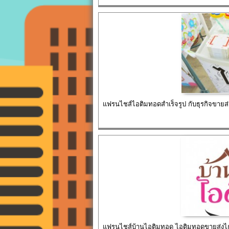
แฟรนไชส์ไอติมทอดสำเร็จรูป กับธุรกิจขายส
แฟรนไชส์บ้านไอติมทอด ไอติมทอดขายส่งไก