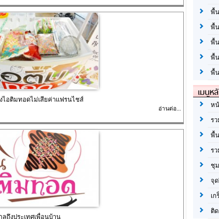
พื้
พื้
พื
พื
พื้
เมนูหล
่งไอติมทอดไม่เสียค่าแฟรนไชส์
หน
อ่านต่อ...
รว
พื้
รว
ชุ
จุด
เก
ติด
ลถึงประเทศเพื่อนบ้าน