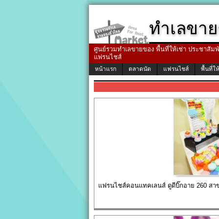
ทำเลขาย
ศูนย์รวมทำเลขายของ พื้นที่ให้เช่า ประชาสัมพัน
แฟรนไชส์
หน้าแรก
ตลาดนัด
แฟรนไชส์
พื้นที่ให
แฟรนไชส์คอนแทคเลนส์ ดูดีบิ๊กอาย 260 สาข