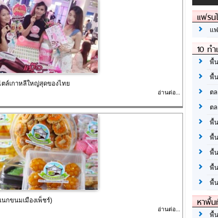
แฟรนไ
แฟ
10 ทำเ
พื้
พื้
ไตล์เกาหลีใหญ่สุดของไทย
ตล
อ่านต่อ...
ตล
พื้
พื้
พื้
พื้
พื้
หาพื้น
นกขนมเมืองเพ็ชร์)
อ่านต่อ...
พื้