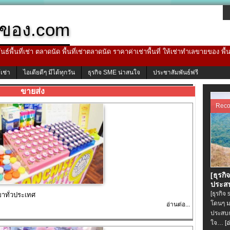
ของ.com
ธ์พื้นที่เช่า ตลาดนัด พื้นที่เช่าตลาดนัด ราคาค่าเช่าพื้นที่ ให้เช่าทำเลขายของ พื
้เช่า
ไอเดียดีๆ มีได้ทุกวัน
ธุรกิจ SME น่าสนใจ
ประชาสัมพันธ์ฟรี
ขายส่ง
Rec
[ธุรกิ
ประสบ
[ธุรกิจ
าทั่วประเทศ
โดนๆ ม
อ่านต่อ...
ประสบก
ใจ…
[อ