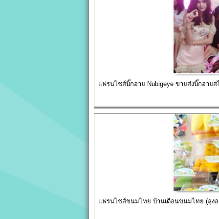
แฟรนไชส์บิ๊กอาย Nubigeye ขายส่งบิ๊กอายส
แฟรนไชส์ขนมไทย บ้านเดือนขนมไทย (ลุงอเ