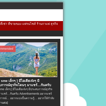
้นที่เช่า ที่ขายของ แฟรนไชส์ ร้านกาแฟ ธุรกิจ
ommended
จ sme เล็กๆ ] มีไอเดียเจ๋งๆ มี
การณ์ธุรกิจโดนๆ มาแชร์…กันครับ
 sme เล็กๆ ] มีไอเดียเจ๋งๆ มีประสบการณ์ธุรกิจ
าแชร์…กันครับ Advertisements อยากแชร์
ารณ์… อยากแบ่งปั้นความรู้… อยากให้กำลัง
่านต่อ]