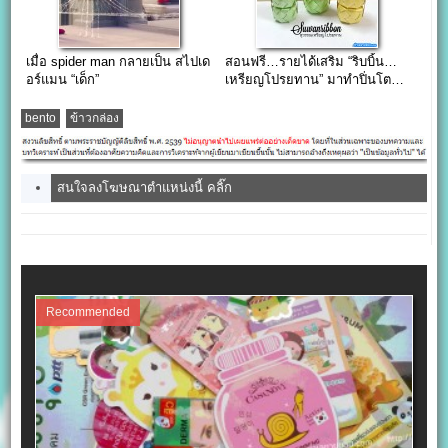
เมื่อ spider man กลายเป็น สไปเด
สอนฟรี…รายได้เสริม “ริบบิ้น…
อร์แมน “เด็ก”
เหรียญโปรยทาน” มาทำปิ่นโต…
กันเถอะ
bento
ข้าวกล่อง
สนใจลงโฆษณาตำแหน่งนี้ คลิ๊ก
Recommended