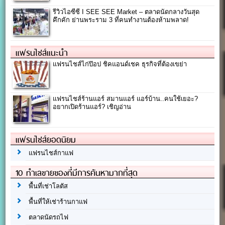
รีวิวไอซีซี I SEE SEE Market – ตลาดนัดกลางวันสุด
คึกคัก ย่านพระราม 3 ที่คนทำงานต้องห้ามพลาด!
แฟรนไชส์แนะนำ
แฟรนไชส์ไก่ป๊อป ชิคแอนด์เชค ธุรกิจที่ต้องเขย่า
แฟรนไชส์ร้านแอร์ สมานแอร์ แอร์บ้าน..คนใช้เยอะ?
อยากเปิดร้านแอร์? เชิญอ่าน
แฟรนไชส์ยอดนิยม
แฟรนไชส์กาแฟ
10 ทำเลขายของที่มีการค้นหามากที่สุด
พื้นที่เช่าโลตัส
พื้นที่ให้เช่าร้านกาแฟ
ตลาดนัดรถไฟ