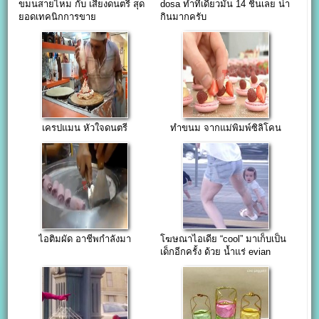
ขมนสายไหม กับ เสียงดนตรี สุด
dosa ทำทีเดียวมัน 14 ชิ้นเลย น่า
ยอดเทคนิกการขาย
กินมากครับ
เครปแมน หัวใจดนตรี
ทำขนม จากแม่พิมพ์ซิลิโคน
ไอติมผัด อาชีพกำลังมา
โฆษณาไอเดีย “cool” มาเก็บเป็น
เด็กอีกครั้ง ด้วย น้ำแร่ evian