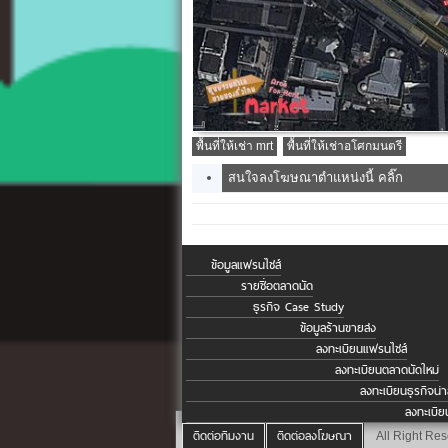
พื้นที่ให้เช่า mrt
พื้นที่ให้เช่าอโศกมนตรี
สนใจลงโฆษณาตำแหน่งนี้ คลิ๊ก
ข้อมูลแฟรนไชส์
รายชื่อตลาดนัด
ธุรกิจ Case Study
ข้อมูลร้านขายส่ง
ลงทะเบียนแฟรนไชส์
ลงทะเบียนตลาดนัดใหม่
ลงทะเบียนธุรกิจน่
ลงทะเบีย
ติดต่อทีมงาน
ติดต่อลงโฆษณา
All Right Re