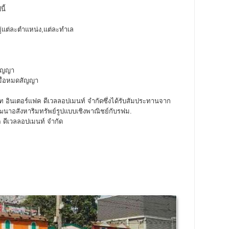
นี้
ยู่แต่ละตำแหน่ง,แต่ละทำเล
สัญญา
เมื่อหมดสัญญา
 อินเตอร์แฟค ดีเวลลอปเมนท์ จำกัดซึ่งได้รับสัมประทานจาก
ัฒนาอสังหาริมทรัพย์รูปแบบเชิงพาณิชย์กับรฟม.
ฟค ดีเวลลอปเมนท์ จำกัด