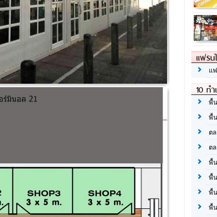
แฟรนไ
แฟ
10 ทำเ
พื้
พื้
ตล
ตล
พื้
พื้
พื้
พื้