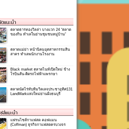
ัดแนะนำ
ตลาดธารทองวิลล่า บางแวก 24 “ตลาด
ของกิน ทำเลในย่านชุมชนหมู่บ้าน”
ตลาดแม่ย่า หน้านิคมอุตสาหกรรมสิน
สาคร ทำเลพนักงานโรงงาน
Black market ตลาดไนท์เปิดใหม่ ข้าง
โรบินสัน-ติดรถไฟฟ้าแพรกษา
ตลาดนัดไร่ทับทิมวิลเลจประชาอุทิศ131
LandMarkแห่งใหม่ย่านฝั่งธนบุรี
ชส์แนะนำ
แฟรนไชส์กาแฟสด คอฟแมน
(Coffman) ธุรกิจกาแฟสดครบวงจร