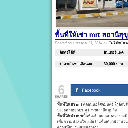
พื้นที่ให้เช่า mrt สถานี
Posted on
มกราคม 13, 2014
by
ไม่ได้สมัคร
ติดต่อได้ที่
อินเตอร์แฟค
ราคาค่าเช่า เดือนละ
30,000 บาท
6
Facebook
SHARES
พื้นที่ให้เช่า mrt
ติดถนนอโศกมนตรี ใกล้กับสี่แ
ประตูทางออกประตู1,mrtสถานีสุขุมวิท
พื้นที่ให้เช่า mrt
เป็นห้องร้านตกแต่งสวยงามม
เพิ่มความน่าสนใจ ,เป็นร้านชั้นเดี่ยวมีจำนว
ต่างๆเพียบ ระบบขนส่งต่าง