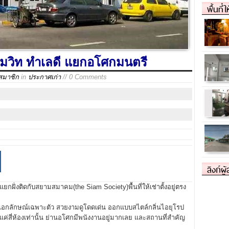
พื้นที่
สุขุมวิท ทำเลดี แยกอโศกมนตรี
สมาชิก
in
ประกาศเก่า
// 0 Comments
ลิงก์ผู
ยกฝั่งติดกับสยามสมาคม(the Siam Society)พื้นที่ให้เช่าตั้งอยู่ตรง
ีเอกลักษณ์เฉพาะตัว สวยงามดูโดดเด่น ออกแบบสไตล์กลิ่นไอยุโรป
นแค่สี่ห้องเท่านั้น ย่านอโศกมีพนังงานอยู่มากเลย และสถานที่สำคัญ