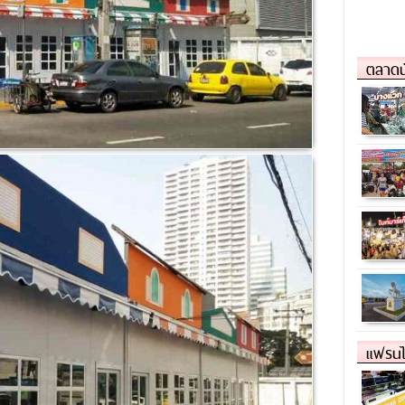
ตลาดน
แฟรนไ