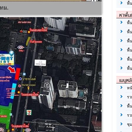
พื้
หาพื้น
พื้
พื้
พื้
พื
พื
พื้
เมนูหล
หน
รว
พื้
รว
ชุ