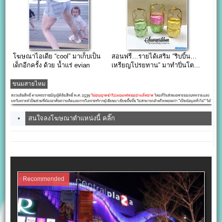
โฆษณาไอเดีย “cool” มาเก็บเป็น
สอนฟรี…รายได้เสริม “ริบบิ้น…
เด็กอีกครั้ง ด้วย น้ำแร่ evian
เหรียญโปรยทาน” มาทำปิ่นโต…
กันเถอะ
ขนมสายไหม
สนใจลงโฆษณาตำแหน่งนี้ คลิ๊ก
Recommended