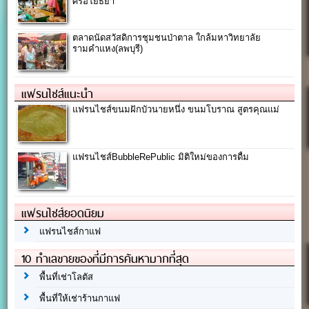
ศรีอโยธยา
ตลาดนัดสวัสดิการชุมชนป่าตาล ใกล้มหาวิทยาลัย
รามคำแหง(ลพบุรี)
แฟรนไชส์แนะนำ
แฟรนไชส์ขนมฝักบัวนายหนึ่ง ขนมโบราณ สูตรคุณแม่
แฟรนไชส์BubbleRePublic มิติใหม่ของการดื่ม
แฟรนไชส์ยอดนิยม
แฟรนไชส์กาแฟ
10 ทำเลขายของที่มีการค้นหามากที่สุด
พื้นที่เช่าโลตัส
พื้นที่ให้เช่าร้านกาแฟ