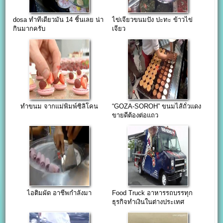
dosa ทำทีเดียวมัน 14 ชิ้นเลย น่า
ไข่เจียวขนมปัง ปะทะ ข้าวไข่
กินมากครับ
เจียว
ทำขนม จากแม่พิมพ์ซิลิโคน
“GOZA-SOROH” ขนมไส้ถั่วแดง
ขายดีต้องต่อแถว
ไอติมผัด อาชีพกำลังมา
Food Truck อาหารรถบรรทุก
ธุรกิจทำเงินในต่างประเทศ