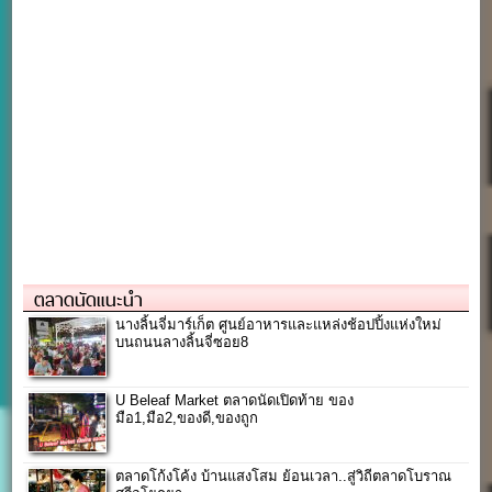
ตลาดนัดแนะนำ
นางลิ้นจี่มาร์เก็ต ศูนย์อาหารและแหล่งช้อปปิ้งแห่งใหม่
บนถนนลางลิ้นจี่ซอย8
U Beleaf Market ตลาดนัดเปิดท้าย ของ
มือ1,มือ2,ของดี,ของถูก
ตลาดโก้งโค้ง บ้านแสงโสม ย้อนเวลา..สู่วิถีตลาดโบราณ