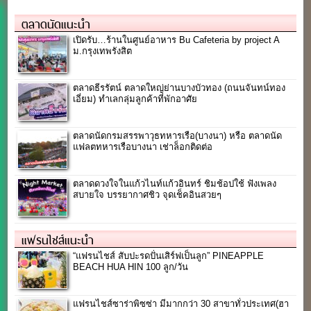
ตลาดนัดแนะนำ
เปิดรับ…ร้านในศูนย์อาหาร Bu Cafeteria by project A
ม.กรุงเทพรังสิต
ตลาดธีรรัตน์ ตลาดใหญ่ย่านบางบัวทอง (ถนนจันทน์ทอง
เอี่ยม) ทำเลกลุ่มลูกค้าที่พักอาศัย
ตลาดนัดกรมสรรพาวุธทหารเรือ(บางนา) หรือ ตลาดนัด
แฟลตทหารเรือบางนา เช่าล็อกติดต่อ
ตลาดดวงใจในแก้วไนท์แก้วอินทร์ ชิมช้อปใช้ ฟังเพลง
สบายใจ บรรยากาศชิว จุดเช็คอินสวยๆ
แฟรนไชส์แนะนำ
“แฟรนไชส์ สับปะรดปั่นเสิร์ฟเป็นลูก” PINEAPPLE
BEACH HUA HIN 100 ลูก/วัน
แฟรนไชส์ซาร่าพิซซ่า มีมากกว่า 30 สาขาทั่วประเทศ(ฮา