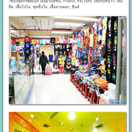
โซนจตุจักรติดแอร์ เสื้อผ้าแฟชั่น, กางเกง, กระโปรง, เสื้อกันหนาว, เสื้อ
ยืด, เสื้อโปโล, ชุดชั้นใน, เสื้อลายดอก, ยีนส์