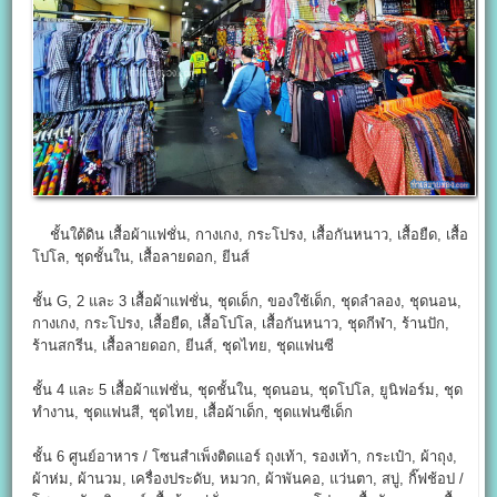
ชั้นใต้ดิน เสื้อผ้าแฟชั่น, กางเกง, กระโปรง, เสื้อกันหนาว, เสื้อยืด, เสื้อ
โปโล, ชุดชั้นใน, เสื้อลายดอก, ยีนส์
ชั้น G, 2 และ 3 เสื้อผ้าแฟชั่น, ชุดเด็ก, ของใช้เด็ก, ชุดลำลอง, ชุดนอน,
กางเกง, กระโปรง, เสื้อยืด, เสื้อโปโล, เสื้อกันหนาว, ชุดกีฬา, ร้านปัก,
ร้านสกรีน, เสื้อลายดอก, ยีนส์, ชุดไทย, ชุดแฟนซี
ชั้น 4 และ 5 เสื้อผ้าแฟชั่น, ชุดชั้นใน, ชุดนอน, ชุดโปโล, ยูนิฟอร์ม, ชุด
ทำงาน, ชุดแฟนสี, ชุดไทย, เสื้อผ้าเด็ก, ชุดแฟนซีเด็ก
ชั้น 6 ศูนย์อาหาร / โซนสำเพ็งติดแอร์ ถุงเท้า, รองเท้า, กระเป๋า, ผ้าถุง,
ผ้าห่ม, ผ้านวม, เครื่องประดับ, หมวก, ผ้าพันคอ, แว่นตา, สบู่, กิ๊ฟช้อป /