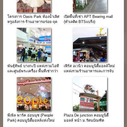
โครงการ Oasis Park ห้องน้ำเลิศ
เปิดพื้นที่เช่า APT Bearing mall
หรูอลังการ-ร้านอาหารอร่อย-จุด
(ทำเลติด BTSแบริ่ง)
ถ่ายรูปอินเทรนด์
พันธุ์ทิพย์ บางกะปิ แหล่งรวมไอที
เฟิร์ส อเวนิว คอมมูนิตี้มอลล์ใหม่
และศูนย์พระเครื่อง พื้นที่เช่ากว่า
เเหล่งรวมร้านอาหารเเละการจับ
24,000 ตร.ม.
จ่าย
พีเพิล พาร์ค อ่อนนุช (People
Plaza De junction คอมมูนิตี้
Park) คอมมูนิตี้มอลล์แห่งใหม่
มอลล์ หน้า ม.รัตนบัณฑิต
ของชาวอ่อนนุช
ลาดพร้าว 107