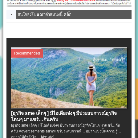
สนใจลงโฆษณาตำแหน่งนี้ คลิ๊ก
Recommended
[ธุรกิจ sme เล็กๆ ] มีไอเดียเจ๋งๆ มีประสบการณ์ธุรกิจ
โดนๆ มาแชร์…กันครับ
[ธุรกิจ sme เล็กๆ ] มีไอเดียเจ๋งๆ มีประสบการณ์ธุรกิจโดนๆ มาแชร์…กัน
ครับ Advertisements อยากแชร์ประสบการณ์… อยากแบ่งปั้นความรู้…
อยากให้กำลังใจ…
[อ่านต่อ]