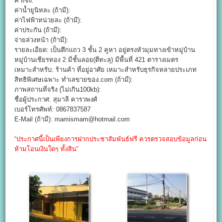
ค่าเซ้ง:
ค่าน้ำยูนิทละ (ถ้ามี):
ค่าไฟฟ้าหน่วยละ (ถ้ามี):
ค่าประกัน (ถ้ามี):
จ่ายล่วงหน้า (ถ้ามี):
รายละเอียด: เป็นตึกแถว 3 ชั้น 2 คูหา อยู่ตรงหัวมุมทางเข้าหมู่บ้าน
หมู่บ้านเชียรทอง 2 มีชั้นลอย(ตีทะลุ) มีพื้นที่ 421 ตารางเมตร
เหมาะสำหรับ: ร้านค้า ที่อยู่อาศัย เหมาะสำหรับธุรกิจหลายประเภท
สิทธิพิเศษเฉพาะ ทำเลขายของ.com (ถ้ามี):
ภาพสถานที่จริง (ไม่เกิน100kb):
ชื่อผู้ประกาศ: สุมาลี คารวพงศ์
เบอร์โทรศัพท์: 0867837587
E-Mail (ถ้ามี): mamismam@hotmail.com
“ประกาศนี้เป็นเพียงการฝากประชาสัมพันธ์ฟรี ควรตรวจสอบข้อมูลก่อน
ห้ามโอนเงินใดๆ ทั้งสิน”