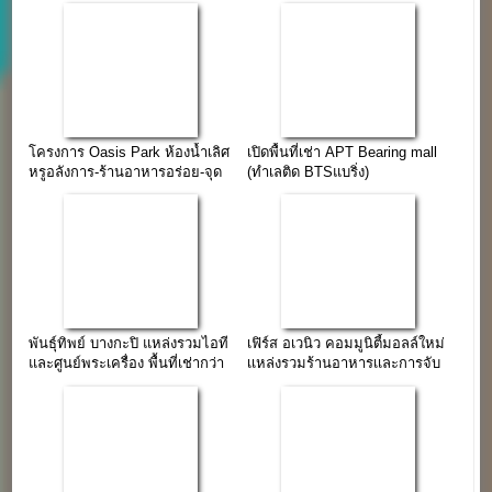
เชียงใหม่
โครงการ Oasis Park ห้องน้ำเลิศ
เปิดพื้นที่เช่า APT Bearing mall
หรูอลังการ-ร้านอาหารอร่อย-จุด
(ทำเลติด BTSแบริ่ง)
ถ่ายรูปอินเทรนด์
พันธุ์ทิพย์ บางกะปิ แหล่งรวมไอที
เฟิร์ส อเวนิว คอมมูนิตี้มอลล์ใหม่
และศูนย์พระเครื่อง พื้นที่เช่ากว่า
เเหล่งรวมร้านอาหารเเละการจับ
24,000 ตร.ม.
จ่าย