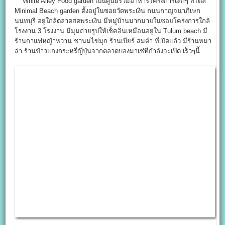
White Alley Food garden เป็นศูนย์รวมอาหารโครงการเล็กๆ สไตล์
Minimal Beach garden ตั้งอยู่ในซอยวัดพระเงิน ถนนกาญจนาภิเษก
นนทบุรี อยู่ใกล้ตลาดสดพระเงิน มีหมู่บ้านมากมายในซอยโครงการใกล้
โรงงาน 3 โรงงาน มีมุมถ่ายรูปให้เช็คอินเหมือนอยู่ใน Tulum beach มี
ร้านกาแฟหญ้าหวาน ชานมไข่มุก ร้านเบียร์ สมตำ ที่เปิดแล้ว มีร้านหมา
ล่า ร้านข้าวแกงกระหรี่ญี่ปุ่นจากตลาดบองมาเช่ที่กำลังจะเปิด เร็วๆนี้