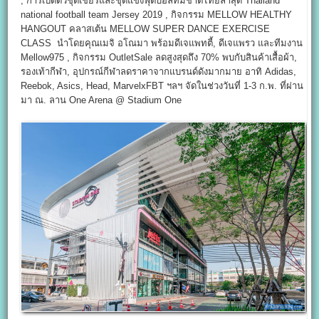
, การเปิดตัวชุดเชียร์และชุดแข่งฟุตบอลทีมชาติไทยล่าสุด Thailand
national football team Jersey 2019 , กิจกรรม MELLOW HEALTHY
HANGOUT คลาสเต้น MELLOW SUPER DANCE EXERCISE
CLASS นำโดยคุณเมจิ อโณมา พร้อมดีเจแพทตี้, ดีเจแพรว และทีมงาน
Mellow975 , กิจกรรม OutletSale ลดสูงสุดถึง 70% พบกับสินค้าเสื้อผ้า,
รองเท้ากีฬา, อุปกรณ์กีฬาลดราคาจากแบรนด์ดังมากมาย อาทิ Adidas,
Reebok, Asics, Head, MarvelxFBT ฯลฯ จัดในช่วงวันที่ 1-3 ก.พ. ที่ผ่าน
มา ณ. ลาน One Arena @ Stadium One