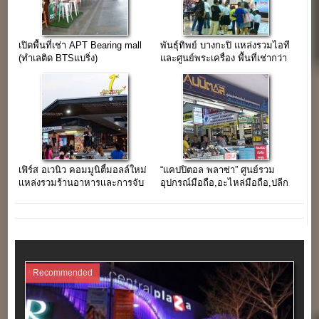
เปิดพื้นที่เช่า APT Bearing mall
พันธุ์ทิพย์ บางกะปิ แหล่งรวมไอที
(ทำเลติด BTSแบริ่ง)
และศูนย์พระเครื่อง พื้นที่เช่ากว่า
24,000 ตร.ม.
เฟิร์ส อเวนิว คอมมูนิตี้มอลล์ใหม่
“แคปปิตอล พลาซ่า” ศูนย์รวม
เเหล่งรวมร้านอาหารเเละการจับ
อุปกรณ์มือถือ,อะไหล่มือถือ,ปลีก
จ่าย
และส่ง ใจกลางย่านคลองถม
เสือป่า
Recommended