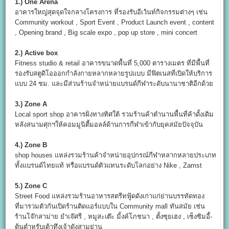
1.
) One Arena
อาคารใหญ่สุดจุดใจกลางโครงการ ที่รองรับอีเว้นท์กิจกรรมต่างๆ เช่น
Community workout , Sport Event , Product Launch event , content
, Opening brand , Big scale expo , pop up store , mini concert
2.
) Active box
Fitness studio & retail อาคารขนาดพื้นที่ 5,000 ตารางเมตร ที่มีพื้นที่
รองรับสตูดิโอออกกำลังกายหลากหลายรูปแบบ มีฟิตเนสที่เปิดให้บริการ
แบบ 24 ชม. และมีส่วนร้านจำหน่ายแบรนด์กีฬาระดับนานาชาติอีกด้วย
3.) Zone A
Local sport shop อาคารฝั่งทางทิศใต้ รวมร้านค้าตำนานพื้นที่ค้าดั้งเดิม
หลังสนามศุกฯให้คอมมูนิตี้มอลล์ด้านการกีฬาเข้ากับยุคสมัยปัจจุบัน
4.) Zone B
shop houses แหล่งรวมร้านค้าจำหน่ายอุปกรณ์กีฬาหลากหลายประเภท
ทั้งแบรนด์ไทยแท้ หรือแบรนด์ตัวแทนระดับโลกอย่าง Nike , Zamst
5.) Zone C
Street Food แหล่งรวมร้านอาหารสตรีทฟู้ดดังเก่าแก่ย่านบรรทัดทอง
ที่มารวมตัวกันเปิดร้านติดแอร์แบบใน Community mall ทันสมัย เช่น
ร้านโจ๊กสาม่าย ยำเจ๊ศรี , หมูสะเต๊ะ มิ้งค์โภชนา , ตั้งซุยเฮง , เซ็งซิมอี้-
ต้นตำหรับเต้าทึงเจ้าดังสามย่าน