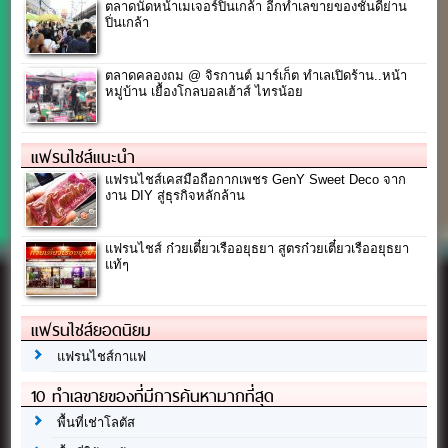
ตลาดนัดหน้าเมเจอร์ปิ่นเกล้า อีกทำเลขายของชั้นดีย่าน
ปิ่นเกล้า
ตลาดคลองถม @ จิรกานต์ มาร์เก็ต ทำเลเปิดร้าน..หน้า
หมู่บ้าน เยื้องโกลบอลเฮ้าส์​ ไทรน้อย
แฟรนไชส์แนะนำ
แฟรนไชส์เคสมือถือกากเพชร GenY Sweet Deco จาก
งาน DIY สู่ธุรกิจหลักล้าน
แฟรนไชส์ ก๋วยเตี๋ยวเรืออยุธยา สูตรก๋วยเตี๋ยวเรืออยุธยา
แท้ๆ
แฟรนไชส์ยอดนิยม
แฟรนไชส์กาแฟ
10 ทำเลขายของที่มีการค้นหามากที่สุด
พื้นที่เช่าโลตัส