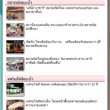
ตลาดนัดแนะนำ
“เสนีย์ บาซ่าร์” ตลาดเปิดใหม่ แหล่งรวมของอร่อย และ
พลาซ่าชั้น2
สถานีถนนคนเดิน พระจอมเกล้าลาดกระบัง ตลาดนัด
นักศึกษา
เปิดรับ โซนชิลย้อนวันวาน… เตรียมต้อนรับลมหนาว (ที่
ตลาดเลียบด่วน)
ตลาดนัดใหญ่ของมือสอง “ตลาดชลประทาน เสาร์-
อาทิตย์ เปิดตั้งแต่เที่ยงคืน”
แฟรนไชส์แนะนำ
แฟรนไชส์ Notom milk&toast เปิดบริการมากว่า 12 ปี
แฟรนไชส์สปาเล็บ โคเคทบิวตี้เนลซาลอนด์แอนด์สปา
ความงามเลอค่า