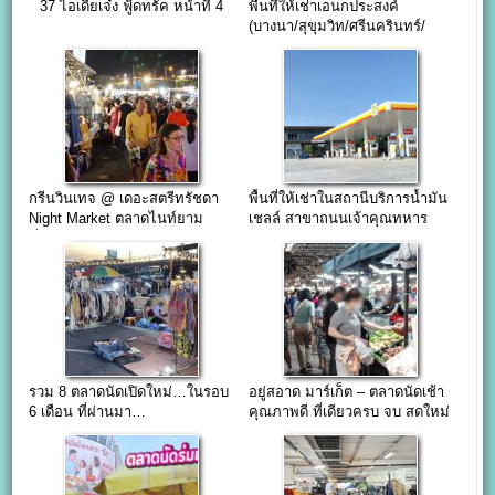
37 ไอเดียเจ๋ง ฟู้ดทรัค หน้าที่ 4
พื้นที่ให้เช่าเอนกประสงค์
(บางนา/สุขุมวิท/ศรีนครินทร์/
อุดมสุข)
กรีนวินเทจ @ เดอะสตรีทรัชดา
พื้นที่ให้เช่าในสถานีบริการน้ำมัน
Night Market ตลาดไนท์ยาม
เชลล์ สาขาถนนเจ้าคุณทหาร
ค่ำคืนย่านรัชดา
รวม 8 ตลาดนัดเปิดใหม่…ในรอบ
อยู่สอาด มาร์เก็ต – ตลาดนัดเช้า
6 เดือน ที่ผ่านมา…
คุณภาพดี ที่เดียวครบ จบ สดใหม่
ทุกวัน ติดถนนศรีนครินทร์ 53