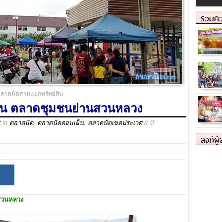
รวมคว
ลาดนัดสามแยกทรัพย์สิน
ิน ตลาดชุมชนย่านสวนหลวง
r
in
ตลาดนัด
,
ตลาดนัดตอนเย็น
,
ตลาดนัดเขตประเวศ
// 0
ลิงก์ผู
สวนหลวง