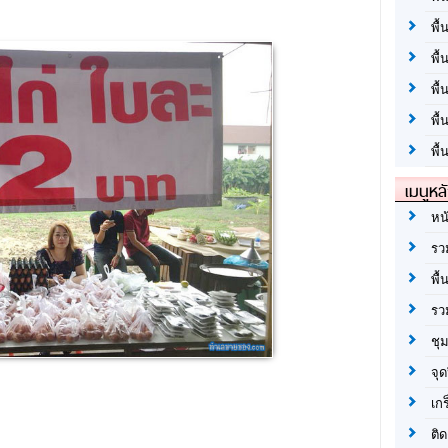
พื้
พื้
พื
พื
พื้
เมนูหล
หน
รว
พื้
รว
ชุ
จุด
เก
ติด