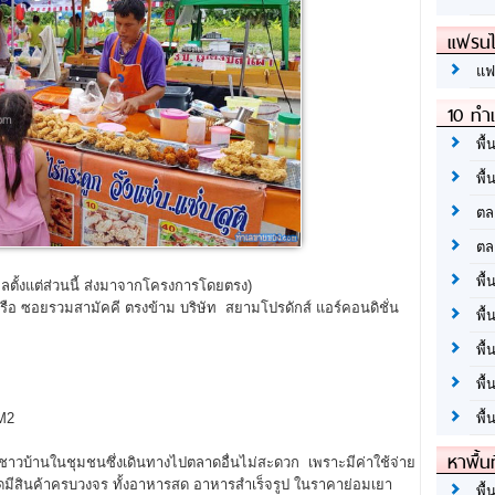
แฟรนไ
แฟ
10 ทำเ
พื้
พื้
ตล
ตล
พื้
ูลตั้งแต่ส่วนนี้ ส่งมาจากโครงการโดยตรง)
 หรือ ซอยรวมสามัคคี ตรงข้าม บริษัท สยามโปรดักส์ แอร์คอนดิชั่น
พื้
พื้
พื้
M2
พื้
หาพื้น
บชาวบ้านในชุมชนซึ่งเดินทางไปตลาดอื่นไม่สะดวก เพราะมีค่าใช้จ่าย
มีสินค้าครบวงจร ทั้งอาหารสด อาหารสำเร็จรูป ในราคาย่อมเยา
พื้