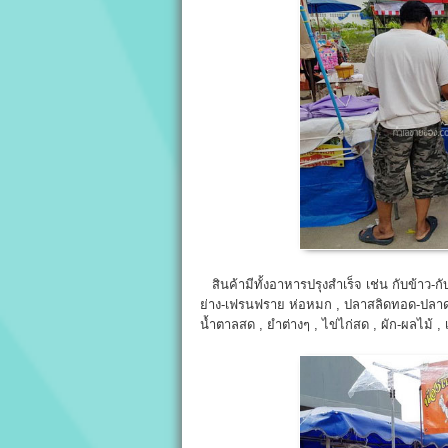
สินค้ามีทั้งอาหารปรุงสำเร็จ เช่น กับข้าว-
ย่าง-เฟรนฟราย ห่อหมก , ปลาสลิดทอด-ปลาดุก
น้ำตาลสด , ยำต่างๆ , ไข่ไก่สด , ผัก-ผลไม้ , 