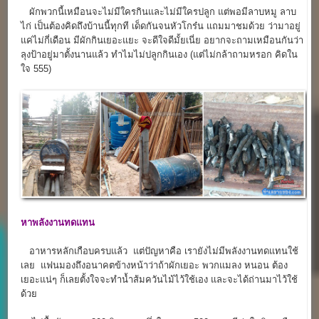
ผักพวกนี้เหมือนจะไม่มีใครกินและไม่มีใครปลูก แต่พอมีลาบหมู ลาบ
ไก่ เป็นต้องคิดถึงบ้านนี้ทุกที เด็ดกันจนหัวโกร๋น แถมมาชมด้วย ว่ามาอยู่
แค่ไม่กี่เดือน มีผักกินเยอะแยะ จะดีใจดีมั้ยเนี่ย อยากจะถามเหมือนกันว่า
ลุงป้าอยู่มาตั้งนานแล้ว ทำไมไม่ปลูกกินเอง (แต่ไม่กล้าถามหรอก คิดใน
ใจ 555)
หา
พลังงานทดแทน
อาหารหลักเกือบครบแล้ว แต่ปัญหาคือ เรายังไม่มีพลังงานทดแทนใช้
เลย แฟนมองถึงอนาคตข้างหน้าว่าถ้าผักเยอะ พวกแมลง หนอน ต้อง
เยอะแน่ๆ ก็เลยตั้งใจจะทำน้ำส้มควันไม้ไว้ใช้เอง และจะได้ถ่านมาไว้ใช้
ด้วย