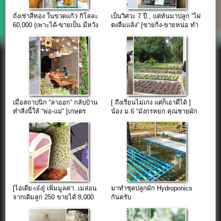
ถั่งเช่าสีทอง ในขวดแก้ว กิโลละ
เป็นวิศวะ 7 ปี , แต่หันมาปลูก “ไผ่
60,000 (เพาะได้-ขายเป็น มีหวัง
ตงลืมแล้ง” [ขายกิ่ง-ขายหน่อ ทำ
รวย..) โดย ลุงหยุด
รายได้ 2 ล้าน/ปี]
เมื่อสถาปนิก “ลาออก” กลับบ้าน
[ ถึงเรียนไม่เก่ง แต่ก็เอาดีได้ ]
ทำสิ่งนี้ให้ “พ่อ-แม่” [เกษตร
น้อง ม.6 “มังกรหยก คุณชายผัก
ออกแบบได้]
สลัด”
[ไอเดีย-เจ๋ง] เพิ่มมูลค่า..เมล่อน
มาทำชุดปลูกผัก Hydroponics
จากเดิมลูก 250 ขายได้ 8,000
กันครับ
บาท/ลูก