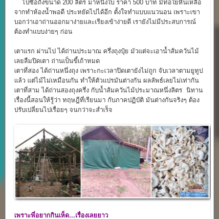
ไปซื้อถังขนาด 200 ลิตร มาหนึ่งใบ ราคา 500 บาท มีท่อใยหินเหลือ
จากทำห้องน้ำพอดี ประหยัดไปได้อีก ตั้งใจทำแบบแนวนอน เพราะเขา
บอกว่าเอาถ่านออกมาง่ายและเรียงเข้าง่ายดี เรายังไม่มีประสบการณ์
ต้องทำแบบง่ายๆ ก่อน
เตาแรก ผ่านไป ได้ถ่านประมาณ ครึ่งถุงปุ๋ย มัวแต่จะเอาน้ำส้มควันไม้
เลยลืมปิดเตา ถ่านเป็นขี้เถ้าหมด
เตาที่สอง ได้ถ่านหนึ่งถุง เพราะกะเวลาปิดเตายังไม่ถูก จับเวลาตามยูทูป
แล้ว แต่ไม้ไม่เหมือนกัน ทำให้ตัวแปรมันต่างกัน ผลลัพธ์เลยไม่เท่ากัน
เตาที่สาม ได้ถ่านสองถุงครึ่ง กับน้ำส้มควันไม้ประมาณหนึ่งลิตร นิทาน
เรื่องนี้สอนให้รู้ว่า ทฤษฎีที่เรียนมา กับภาคปฏิบัติ มันต่างกันจริงๆ ต้อง
ปรับเปลี่ยนไปเรื่อยๆ จนกว่าจะสำเร็จ
เพราะพี่อยากกินเห็ด…เรื่องเลยยาว