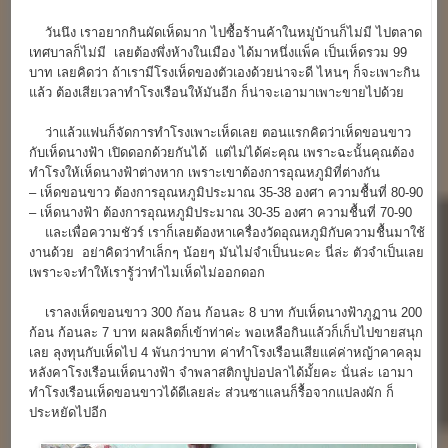
วันนึง เราอยากกินผัดเห็ดมาก ไปซื้อร้านค้าในหมู่บ้านก็ไม่มี ไปตลาด
เทศบาลก็ไม่มี เลยต้องพึ่งห้างในเมือง ได้มาหนึ่งแพ็ค เป็นเห็ดรวม 99
บาท เลยคิดว่า ถ้าเรามีโรงเห็ดของตัวเองด้วยน่าจะดี ไหนๆ ก็จะเพาะกิน
แล้ว ต้องเสียเวลาทำโรงเรือนให้มันอีก ก็น่าจะเอามาเพาะขายไปด้วย
ว่าแล้วแฟนก็จัดการทำโรงเพาะเห็ดเลย ตอนแรกคิดว่าเห็ดขอนขาว
กับเห็ดนางฟ้า เปิดดอกด้วยกันได้ แต่ไม่ได้ค่ะคุณ เพราะฉะนั้นคุณต้อง
ทำโรงให้เห็ดนางฟ้าต่างหาก เพราะเขาต้องการอุณหภูมิที่ต่างกัน
– เห็ดขอนขาว ต้องการอุณหภูมิประมาณ 35-38 องศา ความชื้นที่ 80-90
– เห็ดนางฟ้า ต้องการอุณหภูมิประมาณ 30-35 องศา ความชื้นที่ 70-90
และเพื่อความชัวร์ เราก็เลยต้องหาเครื่องวัดอุณหภูมิกับความชื้นมาใช้
งานด้วย อย่าคิดว่าทำเล็กๆ น้อยๆ มันไม่จำเป็นนะคะ นี่ล่ะ ตัวจำเป็นเลย
เพราะจะทำให้เรารู้ว่าทำไมเห็ดไม่ออกดอก
เราลงเห็ดขอนขาว 300 ก้อน ก้อนละ 8 บาท กับเห็ดนางฟ้าภูฏาน 200
ก้อน ก้อนละ 7 บาท ผลผลิตก็เข้าท่าค่ะ พอเหลือกินแล้วก็เก็บไปขายสนุก
เลย ลุงทุนกับเห็ดไป 4 พันกว่าบาท ค่าทำโรงเรือนเสียแค่ค่าหญ้าคาคลุม
หลังคาโรงเรือนเห็ดนางฟ้า จำพลาสติกปูบ่อปลาได้มั้ยคะ นั่นล่ะ เอามา
ทำโรงเรือนเห็ดขอนขาวได้ดีเลยล่ะ ส่วนซาแลนก็รื้อจากแปลงผัก ก็
ประหยัดไปอีก