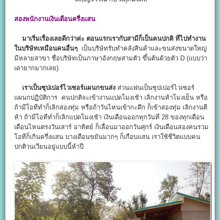
สองพนักงานเงินเดือน
ครึ่งแสน
มาเริ่มเรื่องเลยดีกว่าค่ะ ตอนแรกเรากับสามีก็เป็นคนปกติ ที่ไปทำงาน
ในบริษัทเหมือนคนอื่นๆ
เป็นบริษัทรับทำคลังสินค้าและขนส่งขนาดใหญ่
มีหลายสาขา ชื่อบริษัทเป็นภาษาอังกฤษสามตัว ขึ้นต้นด้วยตัว D (แบบว่า
เดายากมากเลย)
เราเป็นซุปเปอร์ไวเซอร์แผนกขนส่ง
ส่วนแฟนเป็นซุปเปอร์ไวเซอร์
แผนกปฏิบัติการ คนปกติจะเข้างานแปดโมงเช้า เลิกงานห้าโมงเย็น หรือ
ถ้ามีโอทีทำก็เลิกสองทุ่ม หรือถ้าวันไหนเข้ากะดึก ก็เข้าสองทุ่ม เลิกงานตี
ห้า ถ้ามีโอทีทำก็เลิกแปดโมงเช้า เงินเดือนออกทุกวันที่ 28 ของทุกเดือน
เดือนไหนตรงวันเสาร์ อาทิตย์ ก็เลื่อนมาออกวันศุกร์ เงินเดือนสองคนรวม
โอทีก็เกินครึ่งแสน บางเดือนขยันมากๆ ก็เกือบแสน เราใช้ชีวิตแบบคน
ปกติวนเวียนอยู่แบบนี้ห้าปี