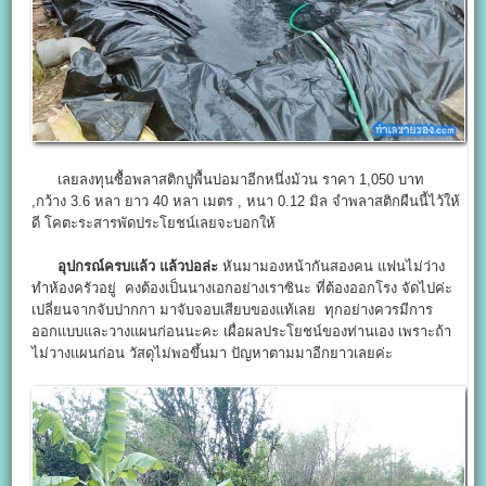
เลยลงทุนซื้อพลาสติกปูพื้นบ่อมาอีกหนึ่งม้วน ราคา 1,050 บาท
,กว้าง 3.6 หลา ยาว 40 หลา เมตร , หนา 0.12 มิล จำพลาสติกผืนนี้ไว้ให้
ดี โคตะระสารพัดประโยชน์เลยจะบอกให้
อุปกรณ์ครบแล้ว แล้วบ่อล่ะ
หันมามองหน้ากันสองคน แฟนไม่ว่าง
ทำห้องครัวอยู่ คงต้องเป็นนางเอกอย่างเราซินะ ที่ต้องออกโรง จัดไปค่ะ
เปลี่ยนจากจับปากกา มาจับจอบเสียบของแท้เลย ทุกอย่างควรมีการ
ออกแบบและวางแผนก่อนนะคะ เผื่อผลประโยชน์ของท่านเอง เพราะถ้า
ไม่วางแผนก่อน วัสดุไม่พอขึ้นมา ปัญหาตามมาอีกยาวเลยค่ะ