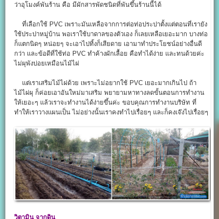
ว่าอุโมงค์พันร้าน คือ มีผักสารพัดชนิดที่พันขึ้นร้านนี้ได้
ที่เลือกใช้ PVC เพราะมันเหลือจากการต่อท่อประปาตั้งแต่ตอนที่เรายัง
ใช้ประปาหมู่บ้าน พอเราใช้บาดาลของตัวเอง ก็เลยเหลือเยอะมาก บางท่อ
ก็แตกนิดๆ หน่อยๆ จะเอาไปทิ้งก็เสียดาย เอามาทำประโยชน์อย่างอื่นดี
กว่า และข้อดีที่ใช้ท่อ PVC ทำค้างผักเลื้อย คือทำได้ง่าย และทนด้วยค่ะ
ไม่ผุพังบ่อยเหมือนไม้ไผ่
แต่เราเสริมไม้ไผ่ด้วย เพราะไม่อยากใช้ PVC เยอะมากเกินไป ถ้า
ไม้ไผ่ผุ ก็ค่อยเอาอันใหม่มาเสริม พยายามหาทางลดขั้นตอนการทำงาน
ให้เยอะๆ แล้วเราจะทำงานได้ง่ายขึ้นค่ะ ขอบคุณการทำงานบริษัท ที่
ทำให้เราวางแผนเป็น ไม่อย่างนั้นเราคงทำไปเรื่อยๆ และก็คงเจ๊งไปเรื่อยๆ
วิตามิน
จากดิน