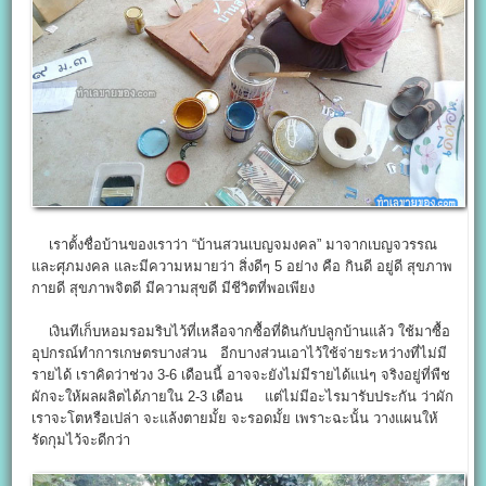
เราตั้งชื่อบ้านของเราว่า “บ้านสวนเบญจมงคล” มาจากเบญจวรรณ
และศุภมงคล และมีความหมายว่า สิ่งดีๆ 5 อย่าง คือ กินดี อยู่ดี สุขภาพ
กายดี สุขภาพจิตดี มีความสุขดี มีชีวิตที่พอเพียง
เงินทีเก็บหอมรอมริบไว้ที่เหลือจากซื้อที่ดินกับปลูกบ้านแล้ว ใช้มาซื้อ
อุปกรณ์ทำการเกษตรบางส่วน อีกบางส่วนเอาไว้ใช้จ่ายระหว่างที่ไม่มี
รายได้ เราคิดว่าช่วง 3-6 เดือนนี้ อาจจะยังไม่มีรายได้แน่ๆ จริงอยู่ที่พืช
ผักจะให้ผลผลิตได้ภายใน 2-3 เดือน แต่ไม่มีอะไรมารับประกัน ว่าผัก
เราจะโตหรือเปล่า จะแล้งตายมั้ย จะรอดมั้ย เพราะฉะนั้น วางแผนให้
รัดกุมไว้จะดีกว่า