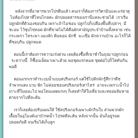
หลังจากที่อาหารพวกโปรตีนแล้ว คนเราก็ต้องการวิตามินและแร่ธาตุ
ไม่ต้องไปหาที่ไหนไกลค่ะ ผักปลอดสารของเรานี่แหละช่วยได้ เราเริ่ม
ปลูกผักที่ตัวเองชอบกิน เพราะถ้าไม่ชอบ ปลูกไปก็เปลืองพื้นที่เปล่าๆ มี
ชะอม ไว้ชุบไข่ทอด ผักที่ขาดไม่ได้คือผักสามัญประจำบ้านทั้งหลาย เช่น
กระเพรา โหระพา แมงลัก ต้นหอม ผักชี มะเขือ ผักหวานบ้าน อะไรก็ได้
ที่ชอบกิน ปลูกหมด
ตอนนี้เราต้องการความเร่งด่วน เลยต้องซื้อที่เขาชำในถุงมาปลูกก่อน
ระหว่างนี้ ก็ซื้อเมล็ดมาเพาะด้วย พอชุดแรกหมด ชุดต่อไปก็โตทันกิน
พอดี
ตอนแรกเราทำระบบน้ำแบบสปริงเกอร์ แต่ใช้ไปสักพักรู้สึกว่าพืช
จำพวกแตง บวบ ฟัก ไม่ค่อยชอบสปริงเกอร์เท่าไหร่ อาจจะเพราะน้ำไป
เกาะที่ใบเยอะไป พอโดนแดดแรงๆ ก็เลยทำให้ใบเหี่ยวและทยอยล้มหาย
ตายจากไปทีละต้น
เราก็เลยต้องปรับแผนให้ ใช้สปริงเกอร์เฉพาะผักกินใบ ส่วนพวกผัก
เลื้อยในอุโมงค์เอาบัวรดน้ำ ไปรดทีละต้น หลังจากนั้น มันก็อยู่รอด
ปลอดภัยดี จนเริ่มได้เก็บลูก