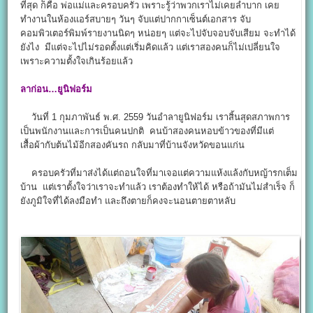
ที่สุด ก็คือ พ่อแม่และครอบครัว เพราะรู้ว่าพวกเราไม่เคยลำบาก เคย
ทำงานในห้องแอร์สบายๆ วันๆ จับแต่ปากกาเซ็นต์เอกสาร จับ
คอมพิวเตอร์พิมพ์รายงานนิดๆ หน่อยๆ แต่จะไปจับจอบจับเสียม จะทำได้
ยังไง มีแต่จะไปไม่รอดตั้งแต่เริ่มคิดแล้ว แต่เราสองคนก็ไม่เปลี่ยนใจ
เพราะความตั้งใจเกินร้อยแล้ว
ลาก่อน…ยูนิฟอร์ม
วันที่ 1 กุมภาพันธ์ พ.ศ. 2559 วันอำลายูนิฟอร์ม เราสิ้นสุดสภาพการ
เป็นพนักงานและการเป็นคนปกติ คนบ้าสองคนหอบข้าวของที่มีแต่
เสื้อผ้ากับต้นไม้อีกสองคันรถ กลับมาที่บ้านจังหวัดขอนแก่น
ครอบครัวที่มาส่งได้แต่ถอนใจที่มาเจอแต่ความแห้งแล้งกับหญ้ารกเต็ม
บ้าน แต่เราตั้งใจว่าเราจะทำแล้ว เราต้องทำให้ได้ หรือถ้ามันไม่สำเร็จ ก็
ยังภูมิใจที่ได้ลงมือทำ และถึงตายก็คงจะนอนตายตาหลับ