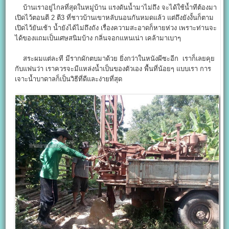
บ้านเราอยู่ไกลที่สุดในหมู่บ้าน แรงดันน้ำมาไม่ถึง จะได้ใช้น้ำทีต้องมา
เปิดไว้ตอนตี 2 ตี3 ที่ชาวบ้านเขาหลับนอนกันหมดแล้ว แต่ถึงยังงั้นก็ตาม
เปิดไว้ยันเช้า น้ำยังได้ไม่ถึงถัง เรื่องความสะอาดก็หายห่วง เพราะท่านจะ
ได้ของแถมเป็นเศษสนิมบ้าง กลิ่นจอกแหนเน่า เคล้ามาเบาๆ
สระผมแต่ละที มีรากผักตบมาด้วย ยิ่งกว่าในหนังผีซะอีก เราก็เลยคุย
กับแฟนว่า เราควรจะมีแหล่งน้ำเป็นของตัวเอง พื้นที่น้อยๆ แบบเรา การ
เจาะน้ำบาดาลก็เป็นวิธีที่ดีและง่ายที่สุด