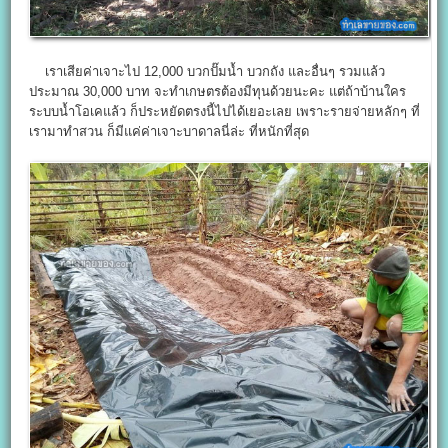
เราเสียค่าเจาะไป 12,000 บวกปั๊มน้ำ บวกถัง และอื่นๆ รวมแล้ว
ประมาณ 30,000 บาท จะทำเกษตรต้องมีทุนด้วยนะคะ แต่ถ้าบ้านใคร
ระบบน้ำโอเคแล้ว ก็ประหยัดตรงนี้ไปได้เยอะเลย เพราะรายจ่ายหลักๆ ที่
เรามาทำสวน ก็มีแค่ค่าเจาะบาดาลนี่ล่ะ ที่หนักที่สุด