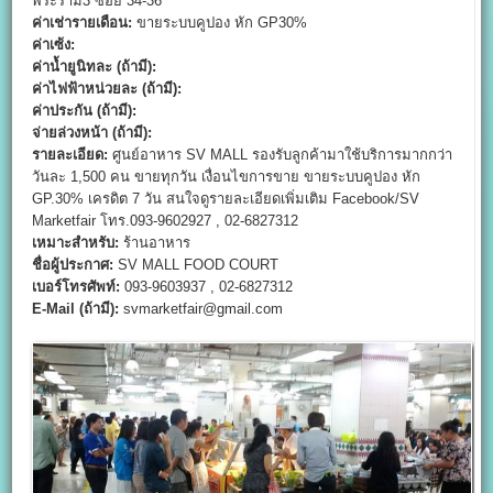
พระราม3 ซอย 34-36
ค่าเช่ารายเดือน:
ขายระบบคูปอง หัก GP30%
ค่าเซ้ง:
ค่าน้ำยูนิทละ (ถ้ามี):
ค่าไฟฟ้าหน่วยละ (ถ้ามี):
ค่าประกัน (ถ้ามี):
จ่ายล่วงหน้า (ถ้ามี):
รายละเอียด:
ศูนย์อาหาร SV MALL รองรับลูกค้ามาใช้บริการมากกว่า
วันละ 1,500 คน ขายทุกวัน เงื่อนไขการขาย ขายระบบคูปอง หัก
GP.30% เครดิต 7 วัน สนใจดูรายละเอียดเพิ่มเติม Facebook/SV
Marketfair โทร.093-9602927 , 02-6827312
เหมาะสำหรับ:
ร้านอาหาร
ชื่อผู้ประกาศ:
SV MALL FOOD COURT
เบอร์โทรศัพท์:
093-9603937 , 02-6827312
E-Mail (ถ้ามี):
svmarketfair@gmail.com