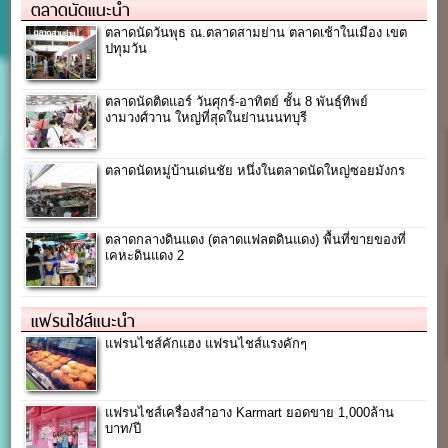
ตลาดนัดแนะนำ
ตลาดนัดวันพุธ ณ.ตลาดสามย่าน ตลาดเช้าในเมือง เขต
ปทุมวัน
ตลาดนัดติดแอร์ วันศุกร์-อาทิตย์ ชั้น 8 พันธุ์ทิพย์
งามวงศ์วาน ใหญ่ที่สุดในย่านนนทบุรี
ตลาดนัดหมู่บ้านเด่นชัย หนึ่งในตลาดนัดใหญ่ซอยมังกร
ตลาดกลางดินแดง (ตลาดแฟลตดินแดง) พื้นที่ขายของที่
เคหะดินแดง 2
แฟรนไชส์แนะนำ
แฟรนไชส์คักแฮง แฟรนไชส์แรงคักๆ
แฟรนไชส์เครื่องสำอาง Karmart ยอดขาย 1,000ล้าน
บาท/ปี