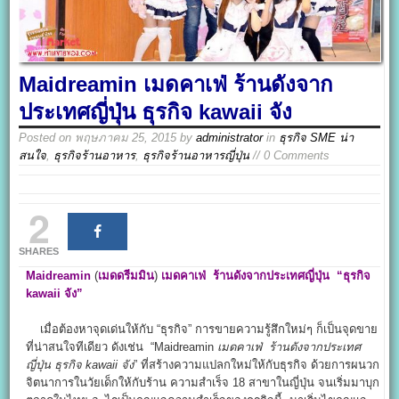
Maidreamin เมดคาเฟ่ ร้านดังจาก
ประเทศญี่ปุ่น ธุรกิจ kawaii จัง
Posted on
พฤษภาคม 25, 2015
by
administrator
in
ธุรกิจ SME น่า
สนใจ
,
ธุรกิจร้านอาหาร
,
ธุรกิจร้านอาหารญี่ปุ่น
// 0 Comments
2
SHARES
Maidreamin
(
เมดดรีมมิน
)
เมดคาเฟ่
ร้านดังจากประเทศญี่ปุ่น
“ธุรกิจ
kawaii จัง”
เมื่อต้องหาจุดเด่นให้กับ “ธุรกิจ” การขายความรู้สึกใหม่ๆ ก็เป็นจุดขาย
ที่น่าสนใจทีเดียว ดังเช่น “
Maidreamin
เมดคาเฟ่
ร้านดังจากประเทศ
ญี่ปุ่น
ธุรกิจ kawaii จัง
” ที่สร้างความแปลกใหม่ให้กับธุรกิจ ด้วยการผนวก
จิตนาการในวัยเด็กให้กับร้าน ความสำเร็จ 18 สาขาในญี่ปุ่น จนเริ่มมาบุก