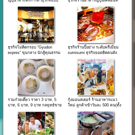
ญี่ปุ่น เจาะลึกการทำธุรกิจแบบ
ธุรกิจร้านอาหารญี่ปุ่นเคลื่อนที่
ทางลัด
ยอดขาย 1.3 ล้านบาท/เดือน
ธุรกิจไม่ติดกรอบ “Gyudon
ธุรกิจร้านปิ้งย่าง ระดับพรีเมี่ยม
expres” ขุนกลาง นักสู้คุณธรรม
sumisumi ธุรกิจยอดฮิตคนดัง
รวมก๋วยเตี๋ยว ราคา 3 บาท, 5
กุ้งมอนสเตอร์ ร้านอาหารแนว
บาท, 6 บาท, 9 บาท กลยุทธ์ขาย
ใหม่ ลูกค้าเข้าวันละ 500 คน(ทั้ง
ด้วยราคา
ที่เปิดมาแค่ 5 เดือน)