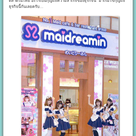
ตลาดในไทย อะไรเป็นกุญแจความสำเร็จของธุรกิจนี้ มาเริ่มไขกุญแจ
ธุรกิจนี้กันเลยครับ…