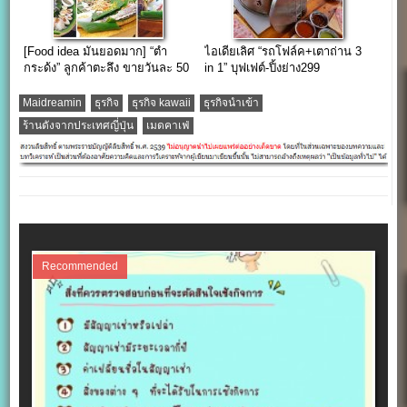
[Food idea มันยอดมาก] “ตำ
ไอเดียเลิศ “รถโฟล์ค+เตาถ่าน 3
กระด้ง” ลูกค้าตะลึง ขายวันละ 50
in 1” บุฟเฟต์-ปิ้งย่าง299
ด้ง รับ 29,950 ฿
Maidreamin
ธุรกิจ
ธุรกิจ kawaii
ธุรกิจนำเข้า
ร้านดังจากประเทศญี่ปุ่น
เมดคาเฟ่
Recommended