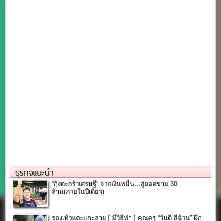
ธุรกิจแนะนำ
“กุ้งตะกร้าเศรษฐี” จากเงินหมื่น…สู่ยอดขาย 30
ล้าน(ภายในปีเดียว)
รองเท้าแตะแกะลาย [ มีวิธีทำ ] คุณครู “วันดี สีฉ้วน” ฝึก