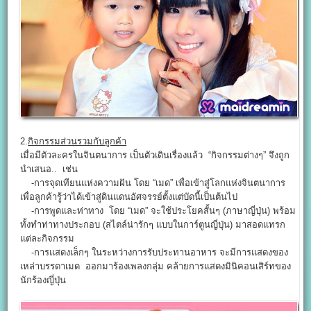
2.
กิจกรรมส่วนรวมกับลูกค้า
เมื่อมีตัวละครในจินตนาการ เป็นตัวเดินเรื่องแล้ว “กิจกรรมต่างๆ” จึงถูก
นำเสนอ.. เช่น
-การจุดเทียนแห่งความฝัน โดย “เมด” เพื่อเข้าสู่โลกแห่งจินตนาการ
เพื่อลูกค้ารู้ว่าได้เข้าสู่ดินแดนอัศจรรย์ตั้งแต่บัดนี้เป็นต้นไป
-การพูดและท่าทาง โดย “เมด” จะใช้ประโยคสั้นๆ (ภาษาญี่ปุ่น) พร้อม
ทั้งทำท่าทางประกอบ (สไตล์น่ารักๆ แบบในการ์ตูนญี่ปุ่น) มาสอดแทรก
แต่ละกิจกรรม
-การแสดงเล็กๆ ในระหว่างการรับประทานอาหาร จะมีการแสดงของ
เหล่าบรรดาเมด ออกมาร้องเพลงกลุ่ม คล้ายการแสดงมินิคอนเสิร์ทของ
นักร้องญี่ปุ่น