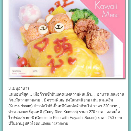
3.
เมนูอาหาร
แน่นอนที่สุด… เมื่อก้าวเข้าดินแดงแห่งความฝันแล้ว… อาหารแต่ละจาน
ก็จะมีความสวยงาม , มีความพิเศษ ดังในเทพนิยาย เช่น คุมะดรีม
(Kuma dream) ข้าวห่อไข่ที่เป็นหมีน้อยห่อผ้าด้วยไข่ ราคา 320 บาท ,
ข้าวแกงกะหรี่คุณหมี (Curry Rice Kumtan) ราคา 270 บาท , ออมเล็ต
ไรซ์ซอสฮายาชิ (Omeiette Rice with Hayashi Sauce) ราคา 250 บาท
ที่ในจานรูปหัวใจตกแต่งอย่างสวยงาม