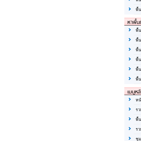
พื้
หาพื้น
พื้
พื้
พื้
พื
พื
พื้
เมนูหล
หน
รว
พื้
รว
ชุ