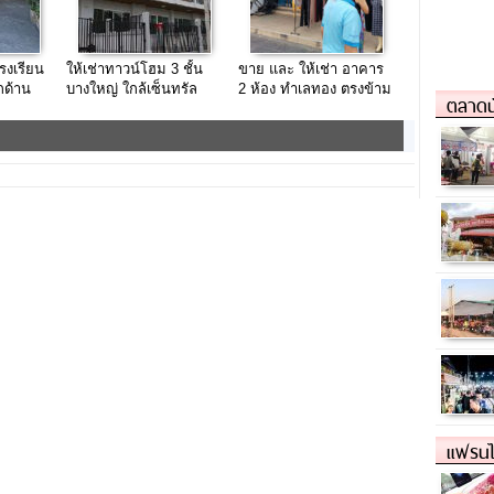
โรงเรียน
ให้เช่าทาวน์โฮม 3 ชั้น
ขาย และ ให้เช่า อาคาร
กด้าน
บางใหญ่ ใกล้เซ็นทรัล
2 ห้อง ทำเลทอง ตรงข้าม
ตลาดน
เวสเกท
พันธุ์ทิพย์ งามวงศ์วาน
แฟรนไ