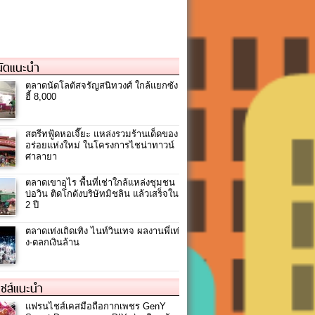
ัดแนะนำ
ตลาดนัดโลตัสจรัญสนิทวงศ์ ใกล้แยกซัง
ฮี้ 8,000
สตรีทฟู้ดหอเจี๊ยะ แหล่งรวมร้านเด็ดของ
อร่อยแห่งใหม่ ในโครงการไชน่าทาวน์
ศาลายา
ตลาดเขาอุไร พื้นที่เช่าใกล้แหล่งชุมชน
บ่อวิน ติดโกดังบริษัทมิชลิน แล้วเสร็จใน
2 ปี
ตลาดเท่งเถิดเทิง ไนท์วินเทจ ผลงานพี่เท่
ง-ตลกเงินล้าน
ชส์แนะนำ
แฟรนไชส์เคสมือถือกากเพชร GenY