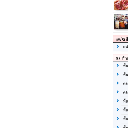
แฟรนไ
แฟ
10 ทำเ
พื้
พื้
ตล
ตล
พื้
พื้
พื้
พื้