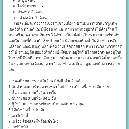
ค่าน้ำยูนิทละ:-
ค่าไฟฟ้าหน่วยละ:-
ค่าประกัน: 2 เดือน
จ่ายล่วงหน้า: 1 เดือน
รายละเอียด: ต้องการเซ้งร้านขายเสื้อผ้า ย่านมหาวิทยาลัยกรุงเทพ
เขตรังสิต ทำเลดีและมีที่จอดรถ และสามารถพักอยู่อาศัยได้ด้วยร้านมี
ขนาดร้าน 4เมตร×12เมตร ได้ทำการกั้นแบ่งห้องในระหว่างส่วนร้านค้า
และในส่วนที่พักอาศัยเรียบร้อยแล้ว มีส่วนของห้องน้ำในตัว ทำการติด
เหล็กดัด และมีประตูเหล็กเพื่อความปลอดภัยแล้ว หน้าร้านก็สามารถจอด
รถได้ ร้านอยู่ต้นซอยรังสิตภิรมย์ มีเซเว่นอยู่ใกล้ มีโลตัสเอ็กเพลสอยู่ใกล้
ในซอยนี้มีนักศึกษาอาศัยอยู่หลายพันคน สามารถเปิดขายได้ทั้งตลอดทั้ง
วัน ปล่อยเพราะเนื่องมาจากเจ้าของร้านไม่มีเวลาดูแลเลยต้องการปล่อย
เซ้ง
รายละเอียดต่างๆภายในร้าน มีดังนี้ ส่วนร้านค้า
1.สินค้าของทางร้าน อาทิเช่น เสื้อผ้า กระเป๋า เครื่องประดับ ฯลฯ
2.ชั้นวางของแบบบิ้วอินภายใน
3.ชั้นวางของแบบพิงผนัง 2 อัน
4.ตู้โชว์แบบกระจก พร้อมชุดไฟส่องสินค้า 2 ชุด
5.โต๊ะโชว์เครื่องประดับ
6.เตารีดไอน้ำ
7.เครื่องเสียงและมีพร้อมลำโพง
8.แอร์มิซูบิชิ