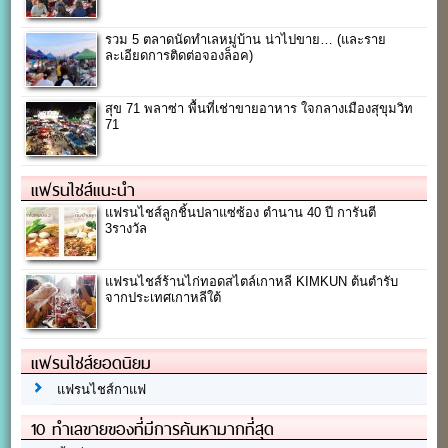
รวม 5 ตลาดนัดทำเลหมู่บ้าน น่าไปขาย… (และราย
ละเอียดการติดต่อจองล็อค)
สุข 71 พลาซ่า พื้นที่เช่าขายอาหาร ใจกลางเมืองสุขุมวิท
71
แฟรนไชส์แนะนำ
แฟรนไชส์ลูกชิ้นปลาแซ่ซ้อง ตำนาน 40 ปี การันตี
3รางวัล
แฟรนไชส์ร้านไก่ทอดสไตล์เกาหลี KIMKUN ต้นตำรับ
จากประเทศเกาหลีใต้
แฟรนไชส์ยอดนิยม
แฟรนไชส์กาแฟ
10 ทำเลขายของที่มีการค้นหามากที่สุด