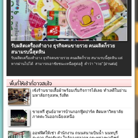
รับผลิตเครื่องสําอาง ธุรกิจคนขายรวย คนผลิตก็รวย
สนามรบนี้สุดหิน
รับผลิตเครื่องสําอาง ธุรกิจคนขายรวย คนผลิตก็รวย สนามรบนี้สุดหิน แต่
หากผ่านไปได้ สามารถเอาชัยชนะเหนือคู่ต่อสู้ คำว่า “รวย”
[อ่านต่อ]
พื้นที่ให้เช่าที่อาจสนใจ
เซ้งร้านขายเสื้อผ้าพร้อมเริ่มกิจการได้เลย ทำเลดีในย่าน
มหาลัยกรุงเทพ,รังสิต
ขายฟรี ศูนย์อาหารบ้านกอกฟู๊ดปาร์ค ติดมหาวิทยาลัย
ภาคตะวันออกเฉียงเหนือ
ออฟฟิศให้เช่า สำนักงาน ถนนสนามบินน้ำ นนทบุรี
สะดวก มีรถรับส่ง ใกล้กองสลากฯ กระทรวงพาณิชย์