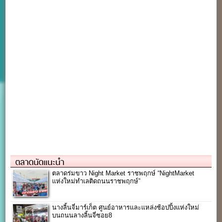
ตลาดนัดแนะนำ
ตลาดร่มขาว Night Market ราชพฤกษ์ “NightMarket
แห่งใหม่ทำเลติดถนนราชพฤกษ์”
นางลิ้นจี่มาร์เก็ต ศูนย์อาหารและแหล่งช้อปปิ้งแห่งใหม่
บนถนนลางลิ้นจี่ซอย8