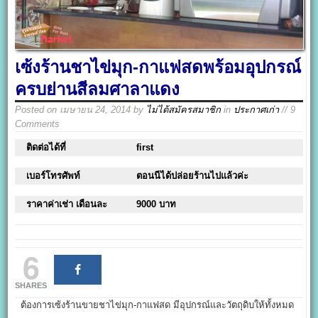
เซ้งร้านชาไข่มุก-กาแฟสดพร้อมอุปกรณ์
ครบย่านสีลมศาลาแดง
Posted on
เมษายน 24, 2014
by
ไม่ได้สมัครสมาชิก
in
ประกาศเก่า
// 9
Comments
ติดต่อได้ที่
first
เบอร์โทรศัพท์
ตอนนีได้ปล่อยร้านไปแล้วค่ะ
ราคาค่าเช่า เดือนละ
9000 บาท
6
SHARES
ต้องการเซ้งร้านขายชาไข่มุก-กาแฟสด มีอุปกรณ์และวัตถุดิบให้ทั้งหมด