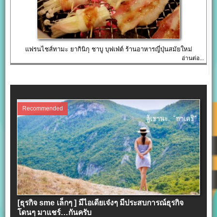
แฟรนไชส์ทามะ ยากินิกุ ชาบู บุฟเฟ่ต์ ร้านอาหารญี่ปุ่นสมัยใหม่
อ่านต่อ...
Recommended
[ธุรกิจ sme เล็กๆ ] มีไอเดียเจ๋งๆ มีประสบการณ์ธุรกิจ
โดนๆ มาแชร์…กันครับ