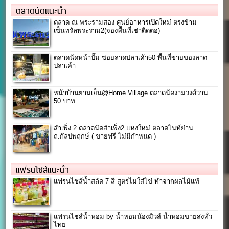
ตลาดนัดแนะนำ
ตลาด ณ พระรามสอง ศูนย์อาหารเปิดใหม่ ตรงข้าม
เซ็นทรัล​พระราม2(จองพื้นที่เช่าติดต่อ)
ตลาดนัดหน้าปั๊ม ซอยลาดปลาเค้า50 พื้นที่ขายของลาด
ปลาเค้า
หน้าบ้านยามเย็น@Home Village ตลาดนัดงามวงศ์วาน
50 บาท
สำเพ็ง 2 ตลาดนัดสำเพ็ง2 แห่งใหม่ ตลาดไนท์ย่าน
ถ.กัลปพฤกษ์ ( ขายฟรี ไม่มีกำหนด )
แฟรนไชส์แนะนำ
แฟรนไชส์น้ำสลัด 7 สี สูตรไม่ใส่ไข่ ทำจากผลไม้แท้
แฟรนไชส์น้ำหอม by น้ำหอมน้องมิวส์ น้ำหอมขายส่งทั่ว
ไทย