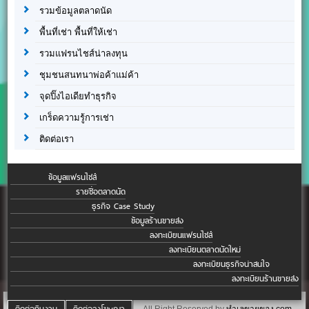
รวมข้อมูลตลาดนัด
พื้นที่เช่า พื้นที่ให้เช่า
รวมแฟรนไชส์น่าลงทุน
ชุมชนสนทนาพ่อค้าแม่ค้า
จุดปิ๊งไอเดียทำธุรกิจ
เกร็ดความรู้การเช่า
ติดต่อเรา
ข้อมูลแฟรนไชส์
รายชื่อตลาดนัด
ธุรกิจ Case Study
ข้อมูลร้านขายส่ง
ลงทะเบียนแฟรนไชส์
ลงทะเบียนตลาดนัดใหม่
ลงทะเบียนธุรกิจน่าสนใจ
ลงทะเบียนร้านขายส่ง
ติดต่อทีมงาน
ติดต่อลงโฆษณา
All Right Reserved by
ทำเลขายของ.com