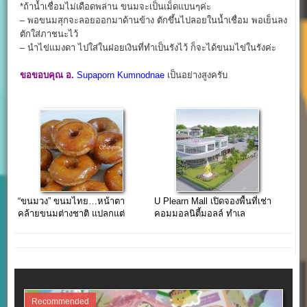
*ถ้าน้ำเชื่อมไม่เดือดพล่าน ขนมจะเป็นเม็ดแบนๆค่ะ
– พอขนมสุกจะลอยออกมาด้านข้าง ตักขึ้นไปลอยในน้ำเชื่อม พอเย็นลง
ตักใส่ภาชนะไว้
– นำไข่แมงดา ไปใส่ในฝอยเงินที่ทำเป็นรังไว้ ก็จะได้ขนมไข่ในรังค่ะ
ขอขอบคุณ อ.
Supaporn Kumnodnae
เป็นอย่างสูงครับ
“ขนมวง” ขนมไทย…หน้าตา
U Plearn Mall เปิดจองพื้นที่เช่า
คล้ายขนมต่างชาติ แปลกแต่
คอมมอลนิตี้มอลล์ ทำเล
อร่อย!!!
มหาวิทยาลัยและหอพักนักศึกษา
Recommended