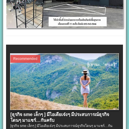
Recommended
[ธุรกิจ sme เล็กๆ ] มีไอเดียเจ๋งๆ มีประสบการณ์ธุรกิจ
โดนๆ มาแชร์…กันครับ
[ธุรกิจ sme เล็กๆ ] มีไอเดียเจ๋งๆ มีประสบการณ์ธุรกิจโดนๆ มาแชร์…กัน