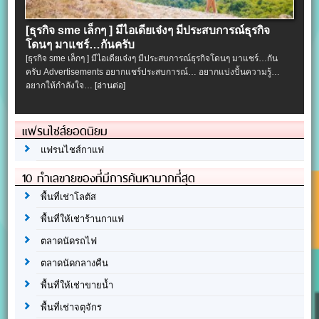
[ธุรกิจ sme เล็กๆ ] มีไอเดียเจ๋งๆ มีประสบการณ์ธุรกิจ
โดนๆ มาแชร์…กันครับ
[ธุรกิจ sme เล็กๆ ] มีไอเดียเจ๋งๆ มีประสบการณ์ธุรกิจโดนๆ มาแชร์…กัน
ครับ Advertisements อยากแชร์ประสบการณ์… อยากแบ่งปั้นความรู้…
อยากให้กำลังใจ…
[อ่านต่อ]
แฟรนไชส์ยอดนิยม
แฟรนไชส์กาแฟ
10 ทำเลขายของที่มีการค้นหามากที่สุด
พื้นที่เช่าโลตัส
พื้นที่ให้เช่าร้านกาแฟ
ตลาดนัดรถไฟ
ตลาดนัดกลางคืน
พื้นที่ให้เช่าขายน้ำ
พื้นที่เช่าจตุจักร