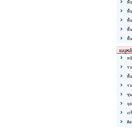
พื้
พื้
พื
พื
พื้
เมนูหล
หน
รว
พื้
รว
ชุ
จุด
เก
ติด