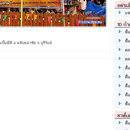
แฟรนไ
แฟ
10 ทำเ
พื้
พื้
ั๊มพีที อ.พลับพลาชัย จ.บุรีรัมย์
ตล
ตล
พื้
พื้
พื้
พื้
พื้
หาพื้น
พื้