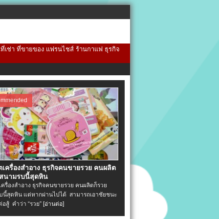
้นที่เช่า ที่ขายของ แฟรนไชส์ ร้านกาแฟ ธุรกิจ
ommended
ิตเครื่องสําอาง ธุรกิจคนขายรวย คนผลิต
 สนามรบนี้สุดหิน
ตเครื่องสําอาง ธุรกิจคนขายรวย คนผลิตก็รวย
นี้สุดหิน แต่หากผ่านไปได้ สามารถเอาชัยชนะ
่ต่อสู้ คำว่า “รวย”
[อ่านต่อ]