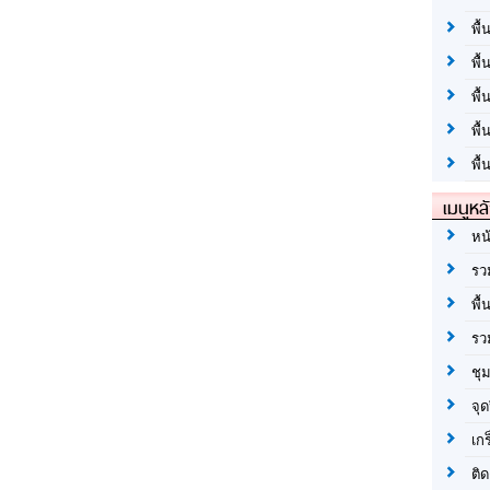
พื้
พื้
พื
พื
พื้
เมนูหล
หน
รว
พื้
รว
ชุ
จุด
เก
ติด