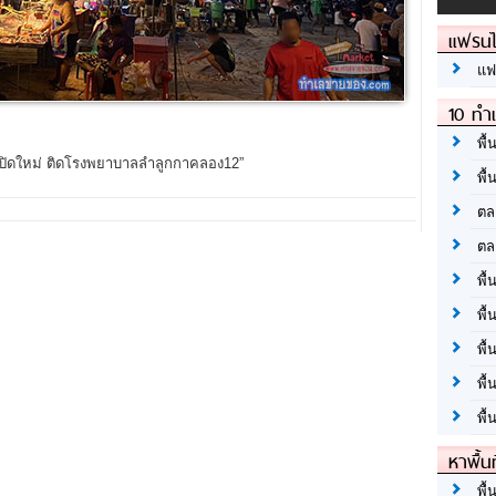
แฟรนไ
แฟ
10 ทำเ
พื้
ปิดใหม่ ติดโรงพยาบาลลำลูกกาคลอง12”
พื้
ตล
ตล
พื้
พื้
พื้
พื้
พื้
หาพื้น
พื้