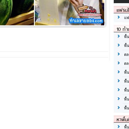
แฟรนไ
แฟ
10 ทำเ
พื้
พื้
ตล
ตล
พื้
พื้
พื้
พื้
พื้
หาพื้น
พื้