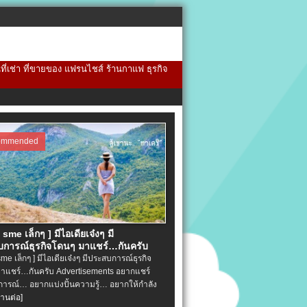
้นที่เช่า ที่ขายของ แฟรนไชส์ ร้านกาแฟ ธุรกิจ
ommended
จ sme เล็กๆ ] มีไอเดียเจ๋งๆ มี
การณ์ธุรกิจโดนๆ มาแชร์…กันครับ
 sme เล็กๆ ] มีไอเดียเจ๋งๆ มีประสบการณ์ธุรกิจ
าแชร์…กันครับ Advertisements อยากแชร์
ารณ์… อยากแบ่งปั้นความรู้… อยากให้กำลัง
่านต่อ]