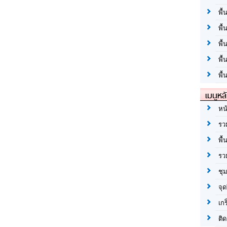
พื้
พื้
พื
พื
พื้
เมนูหล
หน
รว
พื้
รว
ชุ
จุด
เก
ติด