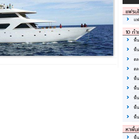
แฟรนไ
แฟ
10 ทำเ
พื้
พื้
ตล
ตล
พื้
พื้
พื้
พื้
พื้
หาพื้น
พื้