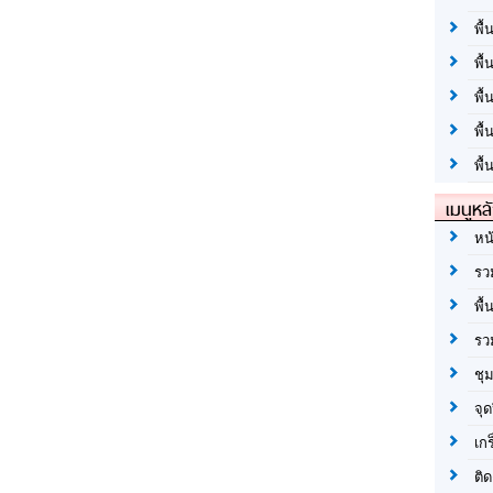
พื้
พื้
พื
พื
พื้
เมนูหล
หน
รว
พื้
รว
ชุ
จุด
เก
ติด